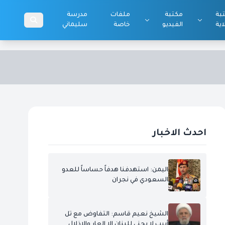
بة
مكتبة
ملفات
مدرسة
اية
الفيديو
خاصة
سليماني
احدث الاخبار
اليمن: استهدفنا هدفاً حساساً للعدو
السعودي في نجران
الشيخ نعيم قاسم: التفاوض مع تل
أبيب لا يجني للبنان إلا العار والإذلال