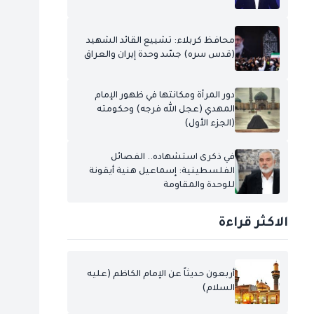
محافظ كربلاء: تشييع القائد الشهيد
(قدس سره) جسّد وحدة إيران والعراق
دور المرأة ومكانتها في ظهور الإمام
المهدي (عجل الله فرجه) وحكومته
(الجزء الأول)
في ذكرى استشهاده.. الفصائل
الفلسطينية: إسماعيل هنية أيقونة
للوحدة والمقاومة
الاكثر قراءة
أربعون حديثاً عن الإمام الكاظم (عليه
السلام)