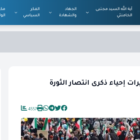
آية الله السيد مجتبى
الجهاد
الفكر
مكت
الخامنئي
والشهادة
السياسي
الول
ات إحياء ذكرى انتصار الثورة
4557