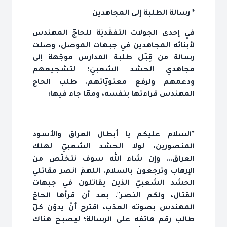
* رسالة الطلبة إلى المجاهدين
في إحدى الجولات التفقّديّة للحاجّ المهندس
لأبنائه المجاهدين في جبهات الموصل، وصلت
رسالة من قِبَل طلبة المدارس موجّهة إلى
مجاهدي الحشد الشعبيّ؛ لتشجيعهم
ودعمهم ولرفع معنويّاتهم. طلب الحاج
المهندس قراءتها بنفسه، وممّا جاء فيها:
"السلام عليكم يا أبطال العراق والأسود
المنصورين، لولا الحشد الشعبيّ لهلك
العراق... وإن شاء الله سوف نتخلّص من
الإرهاب وترجعون بالسلام. اللهمّ انصر مقاتلي
الحشد الشعبيّ الذين يقاتلون في جبهات
القتال، ولكم النصر". بعد أن قرأها الحاجّ
المهندس بصوته العذب، اقترح أنْ يدوّن كلّ
طالب رقم هاتفه على الرسالة؛ ليصبح هناك