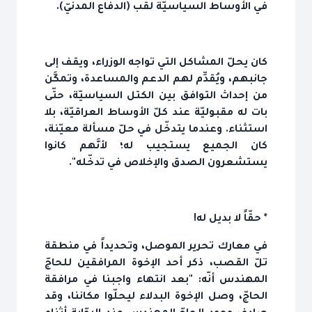
في الأوساط السياسيّة لقب (الدفاع المدنيّ).
كان يحلّ المشاكل التي تواجه الوزراء، ويقف إلى
جانبهم، ويُقدِّم لهم الدعم والمساعدة، وتمكَّن
من إحداث التوافق بين الكتل السياسيّة، حتّى
بات له مقبوليّة عند كلّ الأوساط العراقيّة، بلا
استثناء. وعندما يتدخّل في حلّ مسألة معيّنة،
كان الجميع يستجيب له؛ لأنَّهم كانوا
يستشعرون الصدق والإخلاص في تدخّله".
* حقّاً لا بديل له!
في معارك تحرير الموصل، وتحديداً في منطقة
تلّ القصب، ذكر أحد الإخوة المرافقين للحاجّ
المهندس أنّه: "بعد انتهاء واجبنا في مرافقة
الحاجّ، وصل الإخوة البدلاء ليحلّوا مكاننا، وقد