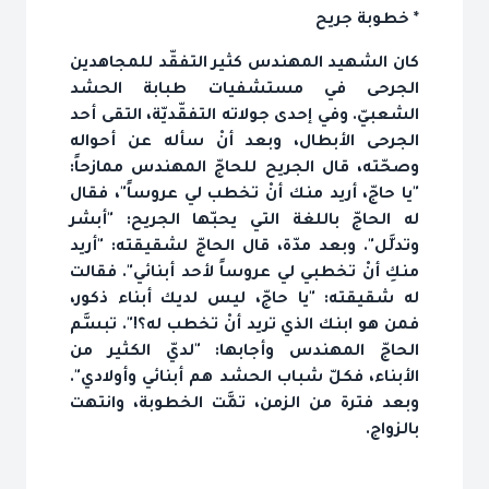
* خطوبة جريح
كان الشهيد المهندس كثير التفقّد للمجاهدين
الجرحى في مستشفيات طبابة الحشد
الشعبيّ. وفي إحدى جولاته التفقّديّة، التقى أحد
الجرحى الأبطال، وبعد أنْ سأله عن أحواله
وصحّته، قال الجريح للحاجّ المهندس ممازحاً:
"يا حاجّ، أريد منك أنْ تخطب لي عروساً"، فقال
له الحاجّ باللغة التي يحبّها الجريح: "أبشر
وتدلَّل". وبعد مدّة، قال الحاجّ لشقيقته: "أريد
منكِ أنْ تخطبي لي عروساً لأحد أبنائي". فقالت
له شقيقته: "يا حاجّ، ليس لديك أبناء ذكور،
فمن هو ابنك الذي تريد أنْ تخطب له؟!". تبسَّم
الحاجّ المهندس وأجابها: "لديّ الكثير من
الأبناء، فكلّ شباب الحشد هم أبنائي وأولادي".
وبعد فترة من الزمن، تمَّت الخطوبة، وانتهت
بالزواج.