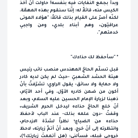
وبدأ بجمع النفايات فيه بنفسه! حاولت أنْ آخذ
الكيس منه، قائلاً له: إنّنا سنقوم بهذه المهمّة.
لكنّه أصرّ على القيام بذلك قائلاً: "هؤلاء الموتى
عراقيّون، وهم أبناء بلدي، ومن واجبي
خدمتهم".
* "سأحفظ لك حذاءك"
قبل تسلّم الحاجّ المهندس منصب نائب رئيس
هيئة الحشد الشعبيّ -حيث لم يكن لديه كادر
ولا حماية ولا سائق- يقول الراوي: تشرّفتُ بأنْ
أكون من ضمن كادره الأوّل. وفي أحد الأيّام،
ذهبنا لزيارة الإمام الحسين عليه السلام، وبعد
أنْ خلع الحاجّ حذاءه ليدخل الحرم الشريف،
وقفتُ -دون علمه بذلك- عند الباب لأحفظ
حذاءه من الضياع؛ نظراً لشدّة الازدحام،
وانتظرته إلى أنْ خرج. وبعد أنْ أتمَّ زيارته، لاحظ
خروجي قبله، فسألني: (هل أتممتَ زيارتك؟)،