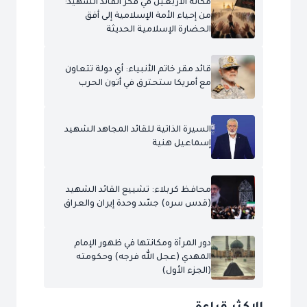
مكانة الأربعين في فكر القائد الشهيد:
من إحياء الأمة الإسلامية إلى أفق
الحضارة الإسلامية الحديثة
قائد مقر خاتم الأنبياء: أي دولة تتعاون
مع أمريكا ستحترق في أتون الحرب
السيرة الذاتية للقائد المجاهد الشهيد
إسماعيل هنية
محافظ كربلاء: تشييع القائد الشهيد
(قدس سره) جسّد وحدة إيران والعراق
دور المرأة ومكانتها في ظهور الإمام
المهدي (عجل الله فرجه) وحكومته
(الجزء الأول)