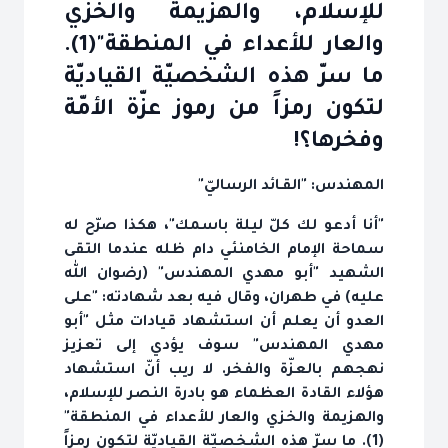
للإسلام، والهزيمة والخزي
والعار للأعداء في المنطقة"(1).
ما سرّ هذه الشخصيّة القياديّة
لتكون رمزاً من رموز عزّة الأمّة
وفخرها؟!
المهندس: "القـائد الرساليّ"
"أنا أدعو لك كلّ ليلة باسمك"، هكذا صرّح له
سماحة الإمام الخامنئي دام ظله عندما التقى
الشهيد "أبو مهدي المهندس" (رضوان الله
عليه) في طهران، وقال فيه بعد شهادته: "على
العدو أن يعلم أن استشهاد قيادات مثل "أبو
مهدي المهندس" سوف يؤدي إلى تعزيز
نهجهم بالعزّة والفخر. لا ريب أنّ استشهاد
هؤلاء القادة العظماء هو بادرة النصر للإسلام،
والهزيمة والخزي والعار للأعداء في المنطقة"
(1). ما سرّ هذه الشخصيّة القياديّة لتكون رمزاً