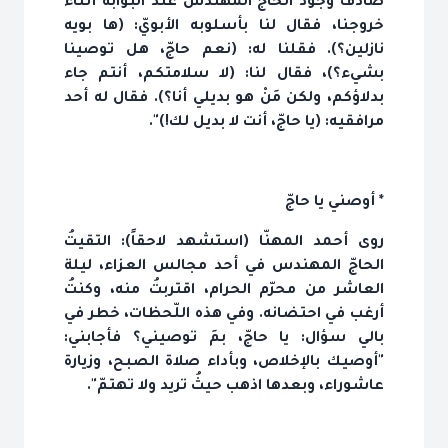
صادف وجود الحاجّ المهندس عند البوّابة أثناء
خروجنا، فقال لنا بأسلوبه الأبويّ: (ها بويه
نازلين؟). فقلنا له: (نعم حاجّ، هل توصينا
بشيء؟)، فقال لنا: (لا سلامتكم، أنتم جاء
بدلاؤكم، ولكن مَنْ هو بديلي أنا؟). فقال له أحد
مرافقيه: (يا حاجّ، أنت لا بديل لك!)".
* أوصني يا حاجّ
روى أحمد المهنّا (استشهد لاحقاً): التقيتُ
الحاجّ المهندس في أحد مجالس العزاء، ليلة
العاشر من محرّم الحرام، اقتربتُ منه، وكنتُ
أرغب في احتضانه. وفي هذه اللّحظات، خطر في
بالي سؤال: يا حاجّ، بمَ توصيني؟ فأجابني:
"أوصيك بالإخلاص، وبأداء صلاة الصبح، وزيارة
عاشوراء، وبعدها اذهب حيثُ تريد ولا تهتمّ".