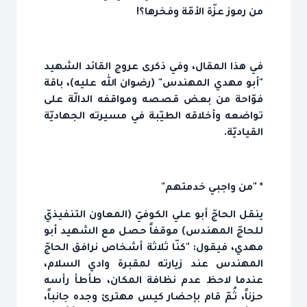
من رموز عزّة الأمّة وفخرها؟!
في هذا المقال، وفي ذكرى عروج القائد الشهيد
"أبو مهدي المهندس" (رضوان الله عليه)، باقة
فوّاحة من بعض قصصه ومواقفه الدالّة على
تواضعه وأخلاقه الطيّبة في مسيرته الجهاديّة
القياديّة.
* "من واجبي خدمتهم"
ينقل الحاجّ أبو علي الكوفيّ (المعاون التنفيذيّ
للحاجّ المهندس) موقفاً حصل مع الشهيد أبو
مهدي، فيقول: "كنّا ثلاثة أشخاص نرافق الحاجّ
المهندس عند زيارته لمقبرة وادي السلام،
عندما لاحظ عدم نظافة المكان، طأطأ رأسه
حزناً، ثُمّ قام بإحضار كيس مهترئ وجده جانباً،