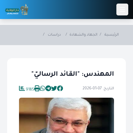
Skip to main conten
الرئيسية
/
الجهاد والشهادة
/
دراسات
/
المهندس: "القـائد الرساليّ"
التاريخ: 07-01-2026
9185