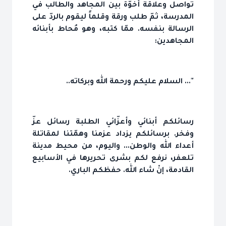
تواصل وعلاقة أخوّة بين المجاهد والطالب في
المدرسة، ثمّ طلب ورقة وقلماً ليقوم بالردّ على
الرسالة بنفسه. ممّا كتبه، وهو مُحاط بأبنائه
المجاهدين:
"... السلام عليكم ورحمة الله وبركاته..
رسائلكم أبنائي وأعزّائي الطلبة رسائل عزّ
وفخر. برسائلكم يزداد عزمنا وهمّتنا لمقاتلة
أعداء الله والوطن... واليوم، من محيط مدينة
تلعفر، نرفع لكم بشرى تحريرها في الأسابيع
القادمة، إنْ شاء الله. حفظكم الباري.