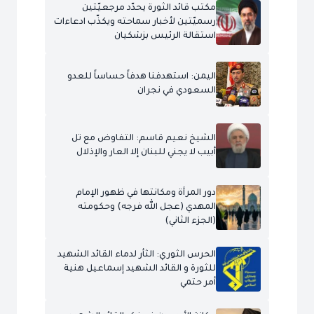
مكتب قائد الثورة يحدّد مرجعيّتين
رسميّتين لأخبار سماحته ويكذّب ادعاءات
استقالة الرئيس بزشكيان
اليمن: استهدفنا هدفاً حساساً للعدو
السعودي في نجران
الشيخ نعيم قاسم: التفاوض مع تل
أبيب لا يجني للبنان إلا العار والإذلال
دور المرأة ومكانتها في ظهور الإمام
المهدي (عجل الله فرجه) وحكومته
(الجزء الثاني)
الحرس الثوري: الثأر لدماء القائد الشهيد
للثورة و القائد الشهيد إسماعيل هنية
أمر حتمي