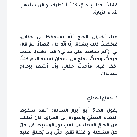
فقلتُ له: لا يا حاجّ، كنتُ أنتظرك، والآن سأذهب
لأداء الزيارة.
هنا، أخبرني الحاجّ أنّه سيحفظ لي حذائي،
فرفضتُ ذلك بشدّة، إلّا أنّه كان مُصرّاً، ثمّ قال
لي: (ألم تحافظ على حذائي؟ هيا اذهب). عندما
خرجتُ، وجدتُ الحاجّ في المكان نفسه الذي كنتُ
أقف فيه، فأخذتُ حذائي وأنا أشعر بإحراج
شديد!".
* الدفاع المدنيّ
يقول الحاجّ أبو أبرار السالم: "بعد سقوط
النظام البعثيّ والعودة إلى العراق، كان يُطلب
من الحاجّ المهندس لعب دور الوسيط في حلّ
كلّ مشكلة أو فتنة تقع، حتّى بات يُطلق عليه