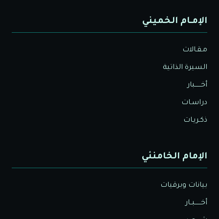
الإمـام الخميني
مـقـالات
السيرة الذاتية
أخــــــبار
دراسـات
ذكـريـات
الإمام الخامنئي
بيانات وبرقيات
أخــــــبــار