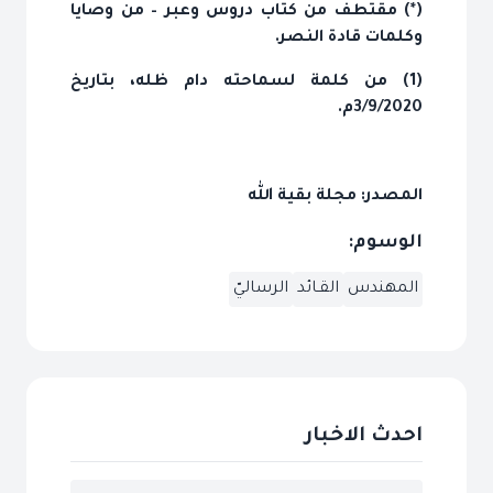
(*) مقتطف من كتاب دروس وعبر – من وصايا
وكلمات قادة النصر.
(1) من كلمة لسماحته دام ظله، بتاريخ
3/9/2020م.
المصدر: مجلة بقية الله
الوسوم:
المهندس
القـائد
الرساليّ
احدث الاخبار