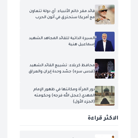
قائد مقر خاتم الأنبياء: أي دولة تتعاون
مع أمريكا ستحترق في أتون الحرب
السيرة الذاتية للقائد المجاهد الشهيد
إسماعيل هنية
محافظ كربلاء: تشييع القائد الشهيد
(قدس سره) جسّد وحدة إيران والعراق
دور المرأة ومكانتها في ظهور الإمام
المهدي (عجل الله فرجه) وحكومته
(الجزء الأول)
الاكثر قراءة