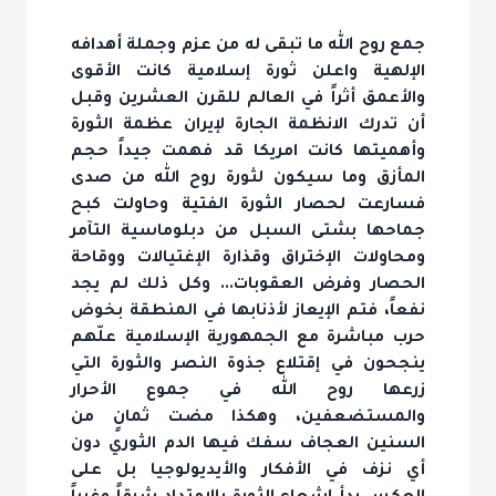
جمع روح الله ما تبقى له من عزم وجملة أهدافه
الإلهية واعلن ثورة إسلامية كانت الأقوى
والأعمق أثراً في العالم للقرن العشرين وقبل
أن تدرك الانظمة الجارة لإيران عظمة الثورة
وأهميتها كانت امريكا قد فهمت جيداً حجم
المأزق وما سيكون لثورة روح الله من صدى
فسارعت لحصار الثورة الفتية وحاولت كبح
جماحها بشتى السبل من دبلوماسية التآمر
ومحاولات الإختراق وقذارة الإغتيالات ووقاحة
الحصار وفرض العقوبات... وكل ذلك لم يجد
نفعاً، فتم الإيعاز لأذنابها في المنطقة بخوض
حرب مباشرة مع الجمهورية الإسلامية علّهم
ينجحون في إقتلاع جذوة النصر والثورة التي
زرعها روح الله في جموع الأحرار
والمستضعفين، وهكذا مضت ثمانٍ من
السنين العجاف سفك فيها الدم الثوري دون
أي نزف في الأفكار والأيديولوجيا بل على