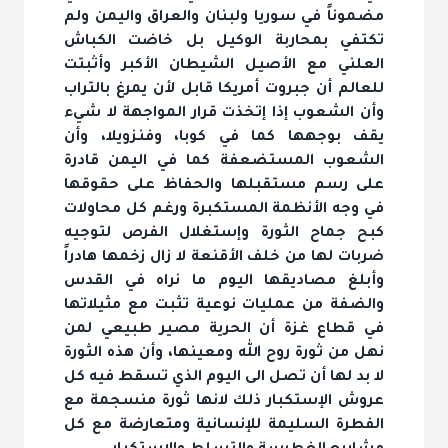
مضموناً في سوريا ولبنان والعراق واليمن ولم
تكتفي بمحاربة الوكيل بل خاضت الكباش
العلني مع الأصيل الشيطان الأكبر وأثبتت
للعالم أن جبروت أمريكا قابل لأن يمرغ بالتراب
وأن الشعوب إذا إتخذت قرار المواجهة لا شيء
يقف بوجهها كما في كوبا، وفنزويلا، وأن
الشعوب المستضعفة كما في اليمن قادرة
على رسم مستقبلها والحفاظ على حقوقها
في وجه الأنظمة المستكبرة ورغم كل محاولات
كبح جماح الثورة وإستغلال الفرص لتوجيه
ضربات لها من خلف الأقنعة لا زال زخمها هادراً
وأبلغ مصاديقها اليوم ما نراه في القدس
والضفة من عمليات نوعية تثبت مع مثيلاتها
في قطاع غزة أن الحرية مصير طبيعي لمن
نهل من ثورة روح الله ومعينها، وأن هذه الثورة
لا بد لها أن تصل الى اليوم الذي تسقط فيه كل
عروش الإستكبار ذلك لانها ثورة منسجمة مع
الفطرة السليمة للإنسانية ومتعارضة مع كل