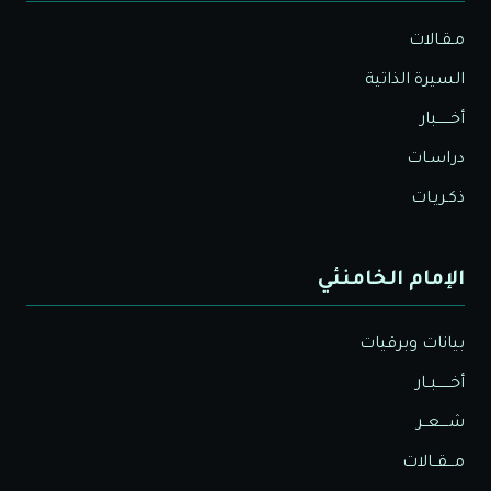
مـقـالات
السيرة الذاتية
أخــــــبار
دراسـات
ذكـريـات
الإمام الخامنئي
بيانات وبرقيات
أخــــــبــار
شــــعــر
مـــقــالات