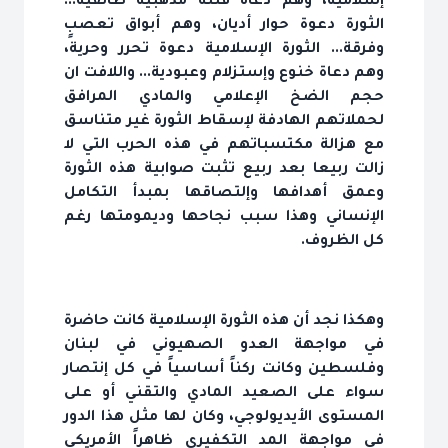
إسلامية، وهم دعاة فتنة مذهبية طائفية...
الثورة دعوة حوار أديان، وهم أبواق تعصبٍ
وفرقة... الثورة الإسلامية دعوة تحرر وحرية،
وهم دعاة خنوع وإستزلام وعبودية... واللافت ان
حجم الضخ الإعلامي والمادي المرافق
لحملاتهم الهادفة لإسقاط الثورة غير متناسق
مع هزالة مكتسباتهم في هذه الحرب التي لا
زالت ربيعا بعد ربيع تثبت صوابية هذه الثورة
وعمق أهدافها وإلتصاقها بمبدأ التكامل
الإنساني وهذا سبب نجاحها وديمومتها رغم
كل الظروف.
وهكذا نجد أن هذه الثورة الإسلامية كانت حاضرة
في مواجهة العدو الصهيوني في لبنان
وفلسطين وكانت ركناً أساسياً في كل إنتصار
سواء على الصعيد المادي والتقني أو على
المستوى الأيديولوجي، وكان لها مثل هذا الدور
في مواجهة المد التكفيري ظاهراً الأمريكي