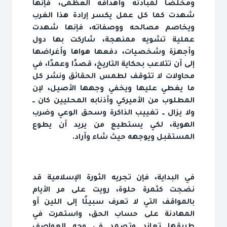
ومخلصًا لمبادئه وأهدافه العظمى، فإنها
شهدت كما كل عمل يكسر إرادة هذا الغرب
ويخاصم مصالحه ووصفاته، فإنها شهدت
عملية تشويه ممنهجة، شاركت بها دول
وأجهزة وشخصيات، دفعها هواها وأغراضها
إلى أن تتلاعب بحكاية التاريخ، قصدًا وعمدًا، في
محاولات لا تتوقف لطمس الحقائق ونشر كل
ما يغطي عليها ويخفي وجهها الأصيل، لإن
المطلوب من الأميركي وأذنابه المحليين كان ــ
ولا يزال ــ تغييب الذاكرة وسحق الوعي وضرب
الهوية، لكي يستطيع من يريد أن يطوع
المستقبل ويوجهه حيث شاء وأراد.
في البداية، فإن تجريه الثورة الإسلامية قد
نضجت كثمرة حلوة، رويت على مر الأيام
بالمواقف التي لا تعرف سبيلًا إلى اللين أو
المهادنة على حساب الحق، واستمرت في
طريقها تعاند وتصمد في وجه العواصف