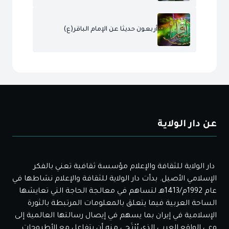
أربعون حديثا عن الإمام الباقر(ع)
عن دار الولاية
دار الولاية للثقافة والإعلام مؤسسة ثقافية تعني بالفكر
الإسلامي الأصيل. بدأت دار الولاية للثقافة والإعلام نشاطها في
عام 1992م/1413هـ لتساهم في معالجة الحاجة التي تعايشها
الساحة العربية فيما يتعلق بالمعلومات المرتبطة بالثورة
الإسلامية في إيران بما يسهم في إيصال رسالتها العالمية إلى
وعي الواقع العربي الذي يُرْتَجى منه أن يتفاعل مع الأطروحات