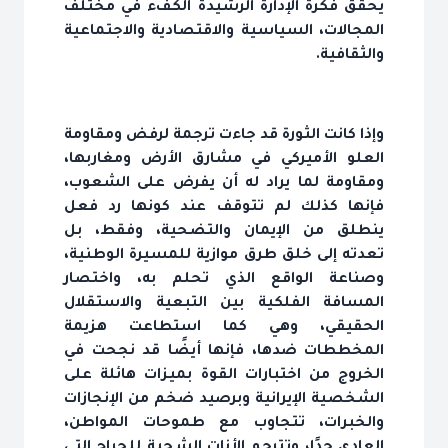
يحقق فكرة الإدارة الرشيدة الكفء في مختلف
المجالات، السياسية والاقتصادية والاجتماعية
والثقافية.
وإذا كانت الثورة قد جاءت ترجمة لرفض ومقاومة
العلو الأميركي في مشارق الأرض ومغاربها،
ومقاومة لما يراد له أن يفرض على الشعوب،
فإنها كذلك لم تتوقف عند كونها رد فعل
ينطلق من الإيمان والتضحية، وفقط، بل
تعدته إلى خلق طرق موازية للمسيرة الوطنية،
وصناعة الواقع الذي تحلم به، واختصار
المسافة الفلكية بين التبعية والاستقلال
الحقيقي، وهي كما استطاعت هزيمة
المخططات ضدها، فإنها أيضًا قد نجحت في
الخروج من اختبارات القوة بميزات هائلة على
الشخصية الإيرانية وبرصيد ضخم من الإنجازات
والخبرات، تتجاوب مع طموحات المواطن،
العادي جدًا، وتترجم الأنات الشجية للجراح التي