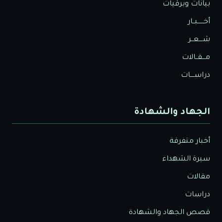
بيانات وبرقيات
أخــــــبــار
شــــعــر
مـــقــالات
دراســــات
الجهاد والشهادة
أخبار متفرقة
سيرة الشهداء
مقالات
دراسات
قصص الجهاد والشهادة