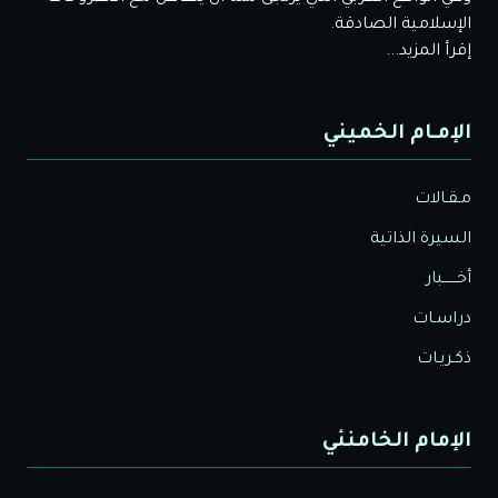
الإسلامية الصادقة.
إقرأ المزيد...
الإمـام الخميني
مـقـالات
السيرة الذاتية
أخــــــبار
دراسـات
ذكـريـات
الإمام الخامنئي