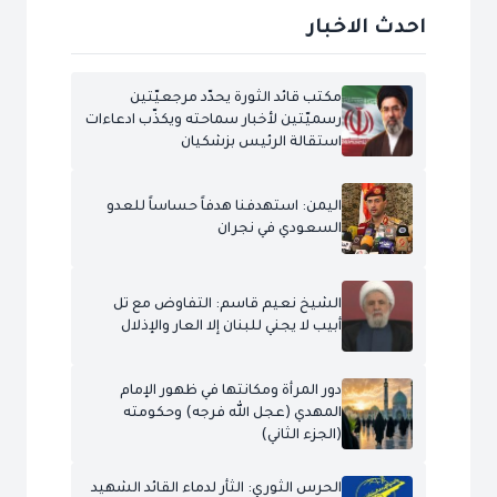
احدث الاخبار
مكتب قائد الثورة يحدّد مرجعيّتين
رسميّتين لأخبار سماحته ويكذّب ادعاءات
استقالة الرئيس بزشكيان
اليمن: استهدفنا هدفاً حساساً للعدو
السعودي في نجران
الشيخ نعيم قاسم: التفاوض مع تل
أبيب لا يجني للبنان إلا العار والإذلال
دور المرأة ومكانتها في ظهور الإمام
المهدي (عجل الله فرجه) وحكومته
(الجزء الثاني)
الحرس الثوري: الثأر لدماء القائد الشهيد