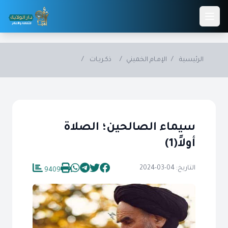
Skip to main conten
الرئيسية
/
الإمـام الخميني
/
ذكـريـات
/
سيماء الصالحين؛ الصلاة
أولاً(1)
التاريخ: 04-03-2024
9409