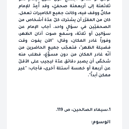
ثلاثمئة إلى أربعمئة صحفيّ، وقد أُعِدّ للإمام
مكانٌ ووقف فيه، وكانت جميع الكاميرات تعمل.
كان من المقرّر أن يشترك كلّ عدّة أشخاص من
الصحفيّين في سؤالٍ واحد. أجاب الإمام عن
سؤالين أو ثلاثة، وسمع صوت أذان الظهر،
وفوراً غادر المكان، وقال: "الآن يفوت وقت
فضيلة الظهر"، فتعجّب جميع الحاضرين من
أنّه غادر المكان من دون مسوِّغ، فطلب منه
شخصٌ أن يصبر دقائق عدّة ليجيب على الأقلّ
عن أربعة أو خمسة أسئلة أخرى، فأجاب: "غير
ممكن أبداً".
1.سيماء الصالحين، ص 119.
الوسوم: