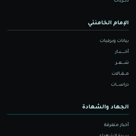
ذكـريـات
الإمام الخامنئي
بيانات وبرقيات
أخــــــبــار
شــــعــر
مـــقــالات
دراســــات
الجهاد والشهادة
أخبار متفرقة