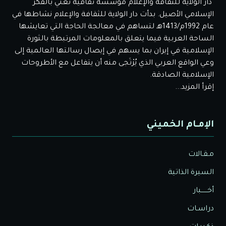
دار الولاية للثقافة والإعلام مؤسسة ثقافية تعني بالفكر
الإسلامي الأصيل. بدأت دار الولاية للثقافة والإعلام نشاطها في
عام 1992م/1413هـ لتساهم في معالجة الحاجة التي تعايشها
الساحة العربية فيما يتعلق بالمعلومات المرتبطة بالثورة
الإسلامية في إيران بما يسهم في إيصال رسالتها العالمية إلى
وعي الواقع العربي الذي يُرْتَجى منه أن يتفاعل مع الأطروحات
الإسلامية الصادقة.
إقرأ المزيد...
الإمـام الخميني
مـقـالات
السيرة الذاتية
أخــــــبار
دراسـات