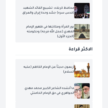
محافظ كربلاء: تشييع القائد الشهيد
(قدس سره) جسّد وحدة إيران والعراق
دور المرأة ومكانتها في ظهور الإمام
المهدي (عجل الله فرجه) وحكومته
(الجزء الأول)
الاكثر قراءة
أربعون حديثاً عن الإمام الكاظم (عليه
السلام)
ما أنشده الشاعر الكبير محمد مهدي
الجواهري في حق الإمام الخامنئي