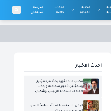
بة
مكتبة
ملفات
مدرسة
اية
الفيديو
خاصة
سليماني
احدث الاخبار
مكتب قائد الثورة يحدّد مرجعيّتين
رسميّتين لأخبار سماحته ويكذّب
ادعاءات استقالة الرئيس بزشكيان
اليمن: استهدفنا هدفاً حساساً للعدو
السعودي في نجران