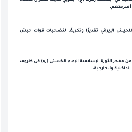
سلامية في "بهشت زهراء (ع)" جنوبي مدينة طهران مخلدة
ى أضرحتهم.
الوطني للجيش الإيراني تقديرًا وتكريمًا لتضحيات قوات جيش
 مفجر الثورة الإسلامية الإمام الخميني (ره) في ظروف
داخلية والخارجية.