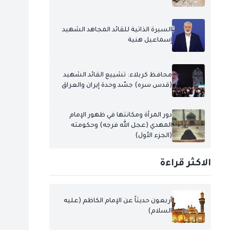
السيرة الذاتية للقائد المجاهد الشهيد
إسماعيل هنية
محافظ كربلاء: تشييع القائد الشهيد
(قدس سره) جسّد وحدة إيران والعراق
دور المرأة ومكانتها في ظهور الإمام
المهدي (عجل الله فرجه) وحكومته
(الجزء الأول)
الاكثر قراءة
أربعون حديثاً عن الإمام الكاظم (عليه
السلام)