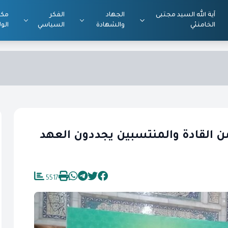
آية الله السيد مجتبى
الجهاد
الفكر
مكت
الخامنئي
والشهادة
السياسي
الول
ن القادة والمنتسبين يجددون العهد
5517