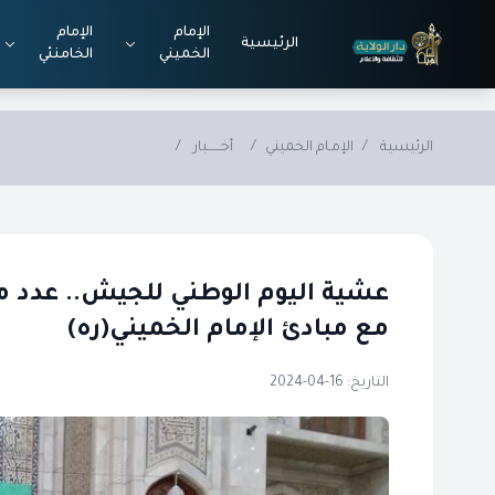
Skip to main conten
الإمام
الإمام
الرئيسية
الخميني
الخامنئي
الرئيسية
/
الإمـام الخميني
/
أخــــــبار
/
عشية اليوم الوطني للجيش.. عدد م
مع مبادئ الإمام الخميني(ره)
التاريخ: 16-04-2024