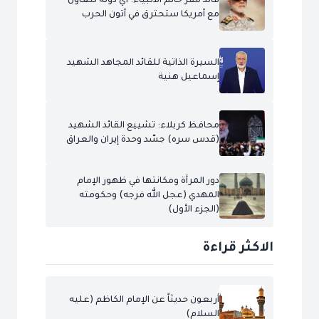
قائد مقر خاتم الأنبياء: أي دولة تتعاون
مع أمريكا ستحترق في أتون الحرب
السيرة الذاتية للقائد المجاهد الشهيد
إسماعيل هنية
محافظ كربلاء: تشييع القائد الشهيد
(قدس سره) جسّد وحدة إيران والعراق
دور المرأة ومكانتها في ظهور الإمام
المهدي (عجل الله فرجه) وحكومته
(الجزء الأول)
الاكثر قراءة
أربعون حديثاً عن الإمام الكاظم (عليه
السلام)