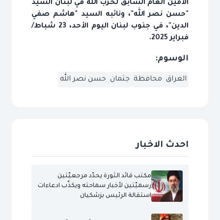
الأمين العام السابق لحزب الله في لبنان السيد
"حسن نصر الله"، ونائبه السيد "هاشم صفي
الدين"، في جنوب لبنان اليوم الأحد، 23 شباط/
فبراير 2025.
الوسوم:
العراق
محافظة
جثمان
حسن نصر الله
احدث الاخبار
مكتب قائد الثورة يحدّد مرجعيّتين
رسميّتين لأخبار سماحته ويكذّب ادعاءات
استقالة الرئيس بزشكيان