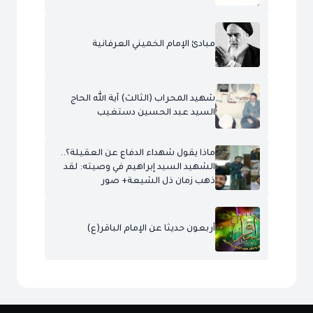
مبادئ الإمام الخميني العرفانية
شهيد المحراب (الثالث) آية الله الحاج
السيد عبد الحسين دستغيب
ماذا يقول شهداء الدفاع عن العقيلة؟..
الشهيد السيد إبراهيم في وصيته: لقد
ذهب زمان ذل الشيعة+ صور
أربعون حديثا عن الإمام الباقر(ع)