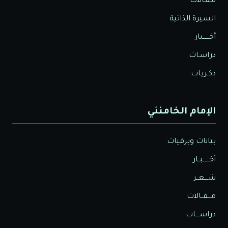
مـقـالات
السيرة الذاتية
أخــــــبار
دراسـات
ذكـريـات
الإمام الخامنئي
بيانات وبرقيات
أخــــــبــار
شــــعــر
مـــقــالات
دراســــات