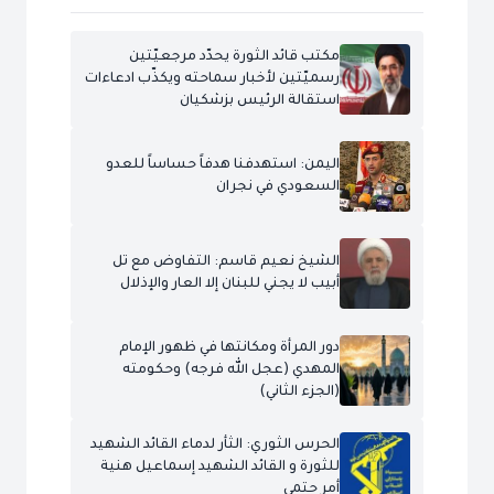
مكتب قائد الثورة يحدّد مرجعيّتين
رسميّتين لأخبار سماحته ويكذّب ادعاءات
استقالة الرئيس بزشكيان
اليمن: استهدفنا هدفاً حساساً للعدو
السعودي في نجران
الشيخ نعيم قاسم: التفاوض مع تل
أبيب لا يجني للبنان إلا العار والإذلال
دور المرأة ومكانتها في ظهور الإمام
المهدي (عجل الله فرجه) وحكومته
(الجزء الثاني)
الحرس الثوري: الثأر لدماء القائد الشهيد
للثورة و القائد الشهيد إسماعيل هنية
أمر حتمي