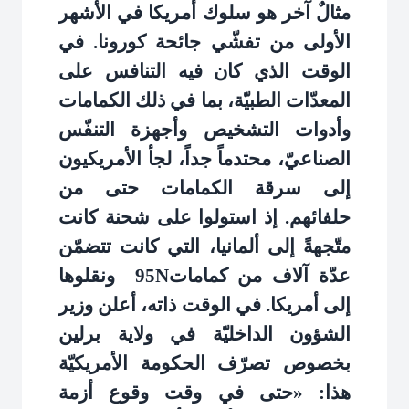
مثالٌ آخر هو سلوك أمريكا في الأشهر
الأولى من تفشّي جائحة كورونا. في
الوقت الذي كان فيه التنافس على
المعدّات الطبيّة، بما في ذلك الكمامات
وأدوات التشخيص وأجهزة التنفّس
الصناعيّ، محتدماً جداً، لجأ الأمريكيون
إلى سرقة الكمامات حتى من
حلفائهم. إذ استولوا على شحنة كانت
متّجهةً إلى ألمانيا، التي كانت تتضمّن
عدّة آلاف من كمامات
N
95
ونقلوها
إلى أمريكا. في الوقت ذاته، أعلن وزير
الشؤون الداخليّة في ولاية برلين
بخصوص تصرّف الحكومة الأمريكيّة
هذا: «حتى في وقت وقوع أزمة