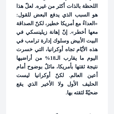
اللحظة بالذات أكثر من غيره. لعلّ هذا
هو السبب الذي يدفع البعض للقول:
«العداءُ مع أمريكا خطير، لكنّ الصداقة
معها أخطر». إنّ إهانة زيلينسكي في
البيت الأبيض وسلوك إدارة ترامب في
هذه الأيّام تجاه أوكرانيا، التي خسرت
اليوم ما يقارب الـ18% من أراضيها
نتيجة ثقتها بأمريكا، ماثلٌ بوضوح أمام
أعين العالم. لكنّ أوكرانيا ليست
الحليف الأول ولا الأخير الذي يقع
ضحيّةً لثقته بها
.