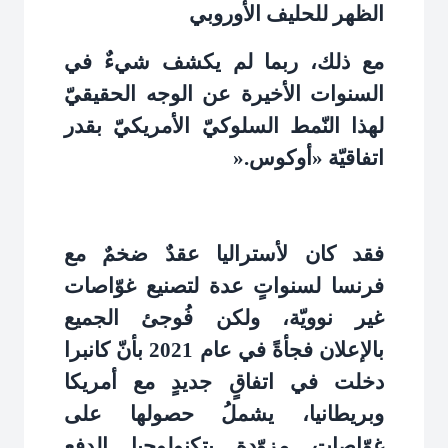
الظهر للحليف الأوروبي
مع ذلك، ربما لم يكشف شيءٌ في
السنوات الأخيرة عن الوجه الحقيقيّ
لهذا النّمط السلوكيّ الأمريكيّ بقدر
اتفاقيّة «أوكوس
».
فقد كان لأستراليا عقدٌ ضخمٌ مع
فرنسا لسنواتٍ عدة لتصنيع غوّاصات
غير نوويّة، ولكن فُوجئ الجميع
بالإعلان فجأةً في عام 2021 بأنّ كانبرا
دخلت في اتفاقٍ جديدٍ مع أمريكا
وبريطانيا، يشملُ حصولها على
غوّاصات مزوّدة بتكنولوجيا الدفع