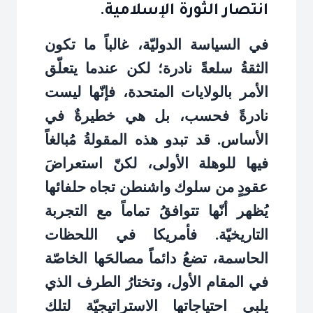
انتصار الثورة الإسلامية.
في السياسة الدوليّة، غالباً ما تكون
الثقةُ سلعةً نادرة؛ لكن عندما يتعلّق
الأمر بالولايات المتحدة، فإنّها ليست
نادرةً فحسب، بل هي خطيرةٌ في
الأساس. قد تبدو هذه المقولةُ مُبالغاً
فيها للوهلة الأولى، لكنّ استعراضَ
عقودٍ من سلوك واشنطن تجاه حلفائها
يُظهر أنّها تتوافقُ تماماً مع التجربة
التاريخيّة. فأمريكا في اللحظات
الحاسمة، تضعُ دائماً مصالحَها الخاصّة
في المقام الأول، وتختارُ الطرف الذي
يلبي احتياجاتها الاستراتيجيّة لتلك