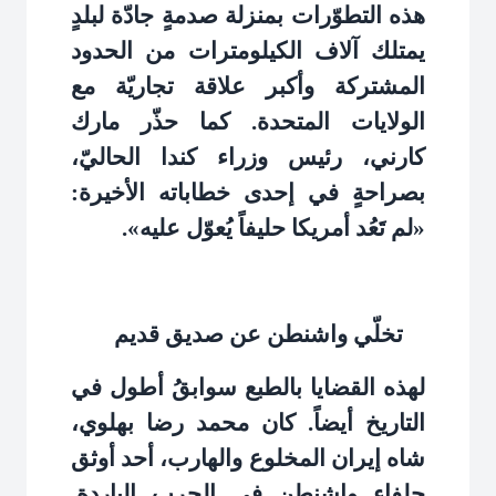
هذه التطوّرات بمنزلة صدمةٍ جادّة لبلدٍ
يمتلك آلاف الكيلومترات من الحدود
المشتركة وأكبر علاقة تجاريّة مع
الولايات المتحدة. كما حذّر مارك
كارني، رئيس وزراء كندا الحاليّ،
بصراحةٍ في إحدى خطاباته الأخيرة:
«لم تَعُد أمريكا حليفاً يُعوّل عليه»
.
تخلّي واشنطن عن صديق قديم
لهذه القضايا بالطبع سوابقُ أطول في
التاريخ أيضاً. كان محمد رضا بهلوي،
شاه إيران المخلوع والهارب، أحد أوثق
حلفاء واشنطن في الحرب الباردة.