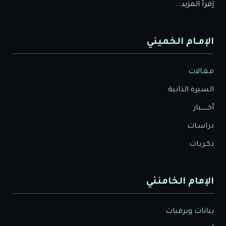
إقرأ المزيد...
الإمـام الخميني
مـقـالات
السيرة الذاتية
أخــــــبار
دراسـات
ذكـريـات
الإمام الخامنئي
بيانات وبرقيات