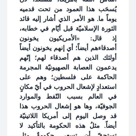
يُسحَب هذا العمود من تحت قدميه
يوماً ما. هو الأمر الذي أشار إليه قائد
الثورة الإسلاميّة قبل أيّام في خطابه،
إذ قال: «الأمريكيون يخونون
أصدقاءهم أيضاً؛ أي إنهم يخونون أيضاً
أولئك الذين هم أصدقاء لهم؛ إنّهم
يدعمون العصابة الصهيونيّة المجرمة
الحاكمة على فلسطين؛ وهم على
استعدادٍ لإشعال الحروب في أيّ مكانٍ
في العالم بسبب النّفط والموارد
الجوفيّة، وها هو إشعال الحروب هذا
قد وصل اليوم إلى أمريكا اللاتينيّة
أيضاً. مثلُ هذه الحكومة بالتأكيد لا
تستحقّ أن تسعى حكومةٌ مثل