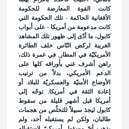
كانت القوة المعارضة للحكومة
الأفغانية الحاكمة - تلك الحكومة التي
كانت مدعومة من أمريكا - على أبواب
كابول، ما أدّى إلى ظهور تلك المشاهد
الغريبة لركض النّاس خلف الطائرة
الأمريكيّة في المطار. في غمرة ذلك،
راهن أشرف غني بأوراقه كلها على
الدعم الأمريكي، بدلاً من ترتيب
الأوضاع الأمنيّة والعسكريّة للبلاد أو
إعادة الثقة في أمريكا. توجّه إلى
أمريكا قبل أشهر قليلة من سقوط
كابول ليجدَ سبيلاً للتخلّص من هجمات
طالبان، ولكن لم يستقبله أحد، ولم
يذهب أيّ مسؤول أمريكيّ لاستقباله