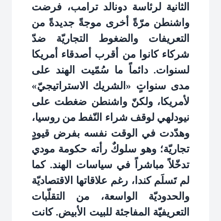
الثانية لرئاسة دونالد ترامب، فرضت
واشنطن مرّةً أخرى موجةً جديدةً من
التعريفات والضغوط التجاريّة ضدّ
شركاء كانوا من أقرب أصدقاء أمريكا
لسنوات. دائماً ما سُمّيت الهند على
مدى سنواتٍ «الشريك الاستراتيجيّ»
لأمريكا، ولكنّ واشنطن ضغطت على
نيودلهي لوقف شراء النّفط من روسيا،
وهدّدت في الوقت نفسه بفرض قيودٍ
تجاريّة؛ وهو سلوكٌ رأته حكومة مودي
تدخّلاً مباشراً في سياسات الهند. كما
لم تَسلَم كندا، رغم علاقاتها الاقتصاديّة
والحدوديّة الواسعة، من التقلّبات
التعريفيّة المفاجئة للبيت الأبيض. كانت