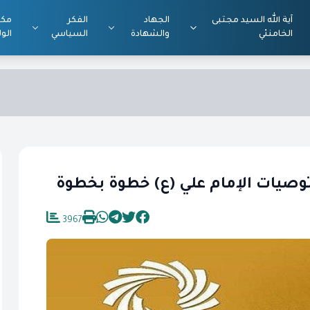
آية الله السيد مجتبى
الجهاد
الفكر
مكت
الخامنئي
والشهادة
السياسي
الول
 توصيات الإمام علي (ع) خطوة بخطوة
3967