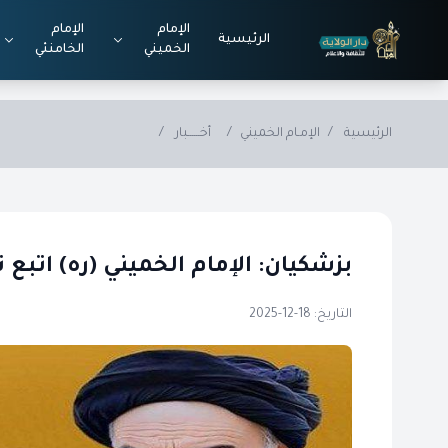
Skip to main conten
الإمام
الإمام
الرئيسية
الخميني
الخامنئي
الرئيسية
/
الإمـام الخميني
/
أخــــــبار
/
بزشكيان: الإمام الخميني (ره) اتبع
التاريخ: 18-12-2025