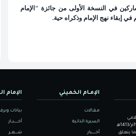
كين في النسخة الأولى من جائزة "الإمام
م في إبقاء نهج الإمام وذكراه حية
.
الإمـام الخميني
الإمام ال
مـقـالات
بيانات وبرق
لامي
السيرة الذاتية
أخــــــبــار
الأصيل. بدأت دار الولاية للثقافة والإعلام نشاطها في عام 1992م/1413هـ
ا يتعلق
أخــــــبار
شــــعــر