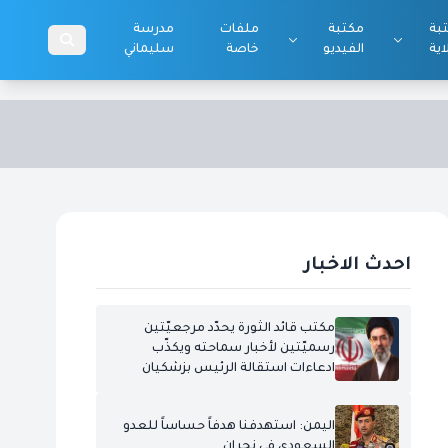
بة
مكتبة
ملفات
مدرسة
اية
الفيديو
خاصة
سليماني
احدث الاخبار
مكتب قائد الثورة يحدّد مرجعيّتين
رسميّتين لأخبار سماحته ويكذّب
ادعاءات استقالة الرئيس بزشكيان
اليمن: استهدفنا هدفاً حساساً للعدو
السعودي في نجران