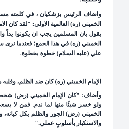
وخطبة.
واضاف الرئيس بزشكيان ، في كلمته مساء ا
الخميني (ره) العالمية الاولى: "لقد كان الا
يقول بان المسلمين يجب ان يكونوا يداً و
الخميني (ره) في هذا الجمع؛ فعندما نرى سل
علي (عليه السلام) خطوة بخطوة
.
الإمام الخميني (ره) كان ضد الظلم، وقلبه 
وأضاف: "كان الإمام الخميني (رض) شخصيةً 
ولو خسر شيئًا منها لما ندم. فمن لا يسعى
الخميني (رض) الجور والظلم بكل كيانه، و
والاستكبار بأسلوبٍ عملي
".