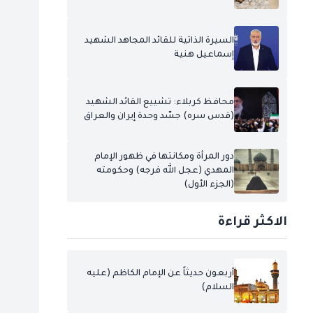
السيرة الذاتية للقائد المجاهد الشهيد
إسماعيل هنية
محافظ كربلاء: تشييع القائد الشهيد
(قدس سره) جسّد وحدة إيران والعراق
دور المرأة ومكانتها في ظهور الإمام
المهدي (عجل الله فرجه) وحكومته
(الجزء الأول)
الاكثر قراءة
أربعون حديثاً عن الإمام الكاظم (عليه
السلام)