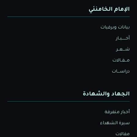
الإمام الخامنئي
بيانات وبرقيات
أخــــــبــار
شــــعــر
مـــقــالات
دراســــات
الجهاد والشهادة
أخبار متفرقة
سيرة الشهداء
مقالات