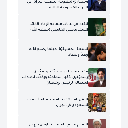
وحضاريّةٍ لمقاومة الشعب الإيرانيّ في
الحرب المفروضة الثالثة
القيم في بيانات سماحة الإمام القائد
السيّد مجتبى الخامنئي (حفظه الله)
الدمعة الحسينيّة: حينما يصنع الألم
وعياً وشفاءً
مكتب قائد الثورة يحدّد مرجعيّتين
رسميّتين لأخبار سماحته ويكذّب ادعاءات
استقالة الرئيس بزشكيان
اليمن: استهدفنا هدفاً حساساً للعدو
السعودي في نجران
الشيخ نعيم قاسم: التفاوض مع تل