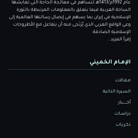
عام 1992م/1413هـ لتساهم في معالجة الحاجة التي تعايشها
الساحة العربية فيما يتعلق بالمعلومات المرتبطة بالثورة
الإسلامية في إيران بما يسهم في إيصال رسالتها العالمية إلى
وعي الواقع العربي الذي يُرْتَجى منه أن يتفاعل مع الأطروحات
الإسلامية الصادقة.
إقرأ المزيد...
الإمـام الخميني
مـقـالات
السيرة الذاتية
أخــــــبار
دراسـات
ذكـريـات