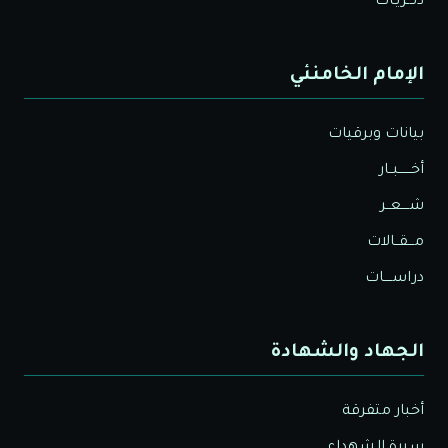
ذكـريـات
الإمام الخامنئي
بيانات وبرقيات
أخــــــبــار
شــــعــر
مـــقــالات
دراســــات
الجهاد والشهادة
أخبار متفرقة
سيرة الشهداء