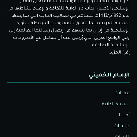
دار الولاية للثقافة والإعلام مؤسسة ثقافية تعني بالفكر
الإسلامي الأصيل. بدأت دار الولاية للثقافة والإعلام نشاطها في
عام 1992م/1413هـ لتساهم في معالجة الحاجة التي تعايشها
الساحة العربية فيما يتعلق بالمعلومات المرتبطة بالثورة
الإسلامية في إيران بما يسهم في إيصال رسالتها العالمية إلى
وعي الواقع العربي الذي يُرْتَجى منه أن يتفاعل مع الأطروحات
الإسلامية الصادقة.
إقرأ المزيد...
الإمـام الخميني
مـقـالات
السيرة الذاتية
أخــــــبار
دراسـات