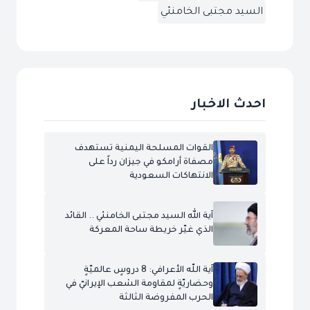
السيد مجتبى الخامنئي
احدث الاخبار
القوات المسلحة اليمنية تستهدف
مصفاة أرامكو في جيزان رداً على
الانتهاكات السعودية
آية الله السيد مجتبى الخامنئي .. القائد
الذي غيّر خريطة ساحة المعركة
آية اللّه الأعرافي: 8 دروسٍ عالميّةٍ
وحضاريّةٍ لمقاومة الشعب الإيرانيّ في
الحرب المفروضة الثالثة