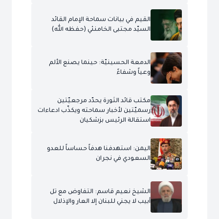
القيم في بيانات سماحة الإمام القائد
السيّد مجتبى الخامنئي (حفظه الله)
الدمعة الحسينيّة: حينما يصنع الألم
وعياً وشفاءً
مكتب قائد الثورة يحدّد مرجعيّتين
رسميّتين لأخبار سماحته ويكذّب ادعاءات
استقالة الرئيس بزشكيان
اليمن: استهدفنا هدفاً حساساً للعدو
السعودي في نجران
الشيخ نعيم قاسم: التفاوض مع تل
أبيب لا يجني للبنان إلا العار والإذلال