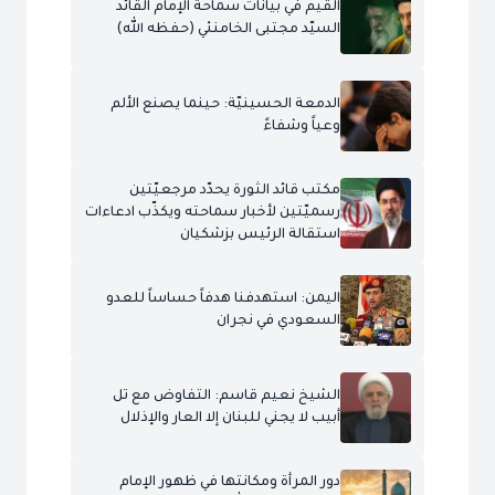
القيم في بيانات سماحة الإمام القائد
السيّد مجتبى الخامنئي (حفظه الله)
الدمعة الحسينيّة: حينما يصنع الألم
وعياً وشفاءً
مكتب قائد الثورة يحدّد مرجعيّتين
رسميّتين لأخبار سماحته ويكذّب ادعاءات
استقالة الرئيس بزشكيان
اليمن: استهدفنا هدفاً حساساً للعدو
السعودي في نجران
الشيخ نعيم قاسم: التفاوض مع تل
أبيب لا يجني للبنان إلا العار والإذلال
دور المرأة ومكانتها في ظهور الإمام