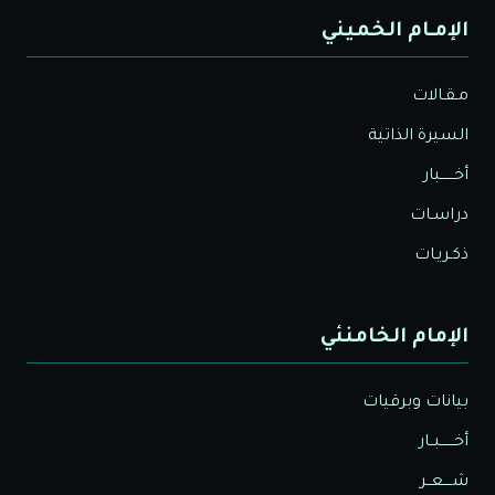
الإمـام الخميني
مـقـالات
السيرة الذاتية
أخــــــبار
دراسـات
ذكـريـات
الإمام الخامنئي
بيانات وبرقيات
أخــــــبــار
شــــعــر