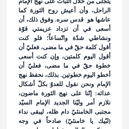
يتجلّى من خلال الثبات على نهج الإمام
الراحل، وأن أعيش روح الثورة كما
عاشها هو
قدس سره. وفوق ذلك، أن
أسعى في أن تزداد عزيمتي قوّة
ونشاطي شدّة واتّساعاً؛ فلو كنت
أقول كلمة حقّ في ما مضى، فعليّ أن
أقول اليوم كلمتين، وإن كنت أسعى
خطوة حقّ في ما مضى، فعليّ أن
أخطو اليوم خطوتين. بذلك، نحفظ نهج
الإمام ونحن نقول للعدوّ بكلّ أشكال
عدائه: إنّنا على نهج الثورة ماضون،
نلازم أمر وليّنا الجديد الإمام السيّد
مجتبى الخامنئيّ دام ظله، ليبقى نداء
(لبّيك يا خامنئيّ) صادحاً في وجه