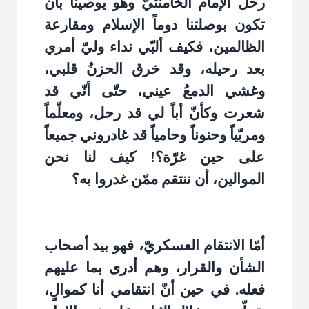
رحل الإمام الخامنئيّ وهو يوصينا بأن
تكون بوصلتنا دوماً الإسلام ومقارعة
الظالمين، فكيف ألبّي نداء وليّ أمري
بعد رحيله، وقد خرق الحزنُ قلبي،
وغشي الدمعُ عيني، حتّى أنّي قد
شعرت وكأنّ أباً لي قد رحل، ومعلّماً
ومربّياً وحنوناً وحامياً قد غادروني جميعاً
على حين غرّة؟! كيف لنا نحن
الموالين، أن ننتقم ممّن غدروا به؟
أمّا الانتقام العسكريّ، فهو بيد أصحاب
الشأن والقرار، وهم أدرى بما عليهم
فعله. في حين أنّ انتقامي أنا كموالٍ،