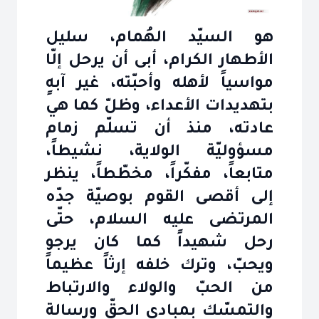
هو السيّد الهُمام، سليل
الأطهار الكرام، أبى أن يرحل إلّا
مواسياً لأهله وأحبّته، غير آبهٍ
بتهديدات الأعداء، وظلّ كما هي
عادته، منذ أن تسلّم زمام
مسؤوليّة الولاية، نشيطاً،
متابعاً، مفكّراً، مخطّطاً، ينظر
إلى أقصى القوم بوصيّة جدّه
المرتضى عليه السلام، حتّى
رحل شهيداً كما كان يرجو
ويحبّ، وترك خلفه إرثاً عظيماً
من الحبّ والولاء والارتباط
والتمسّك بمبادى الحقّ ورسالة