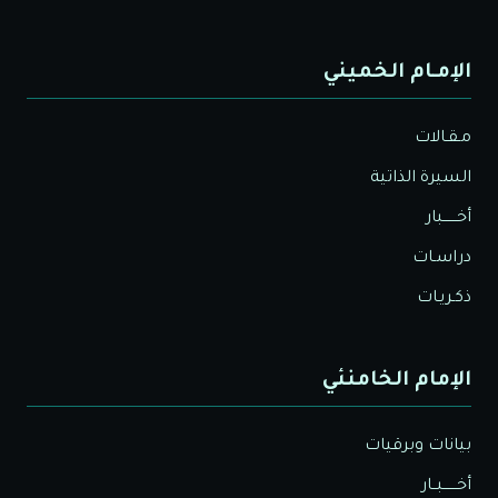
الإمـام الخميني
مـقـالات
السيرة الذاتية
أخــــــبار
دراسـات
ذكـريـات
الإمام الخامنئي
بيانات وبرقيات
أخــــــبــار