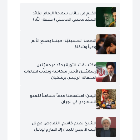
القيم في بيانات سماحة الإمام القائد
السيّد مجتبى الخامنئي (حفظه الله)
الدمعة الحسينيّة: حينما يصنع الألم
وعياً وشفاءً
مكتب قائد الثورة يحدّد مرجعيّتين
رسميّتين لأخبار سماحته ويكذّب ادعاءات
استقالة الرئيس بزشكيان
اليمن: استهدفنا هدفاً حساساً للعدو
السعودي في نجران
الشيخ نعيم قاسم: التفاوض مع تل
أبيب لا يجني للبنان إلا العار والإذلال