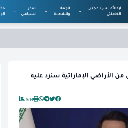
آية الله السيد مجتبى
الجهاد
الفكر
مكت
الخامنئي
والشهادة
السياسي
الول
ن من الأراضي الإماراتية سنرد عليه
1614