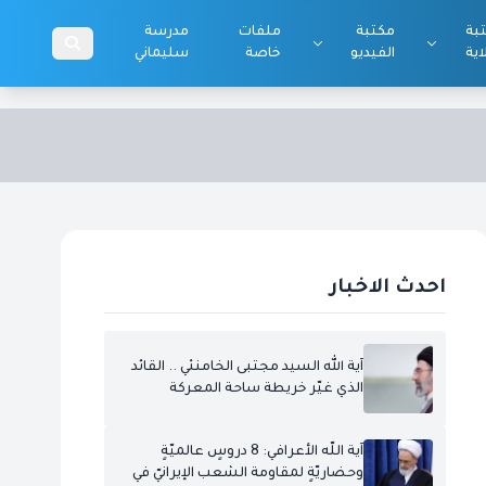
بة
مكتبة
ملفات
مدرسة
اية
الفيديو
خاصة
سليماني
احدث الاخبار
آية الله السيد مجتبى الخامنئي .. القائد
الذي غيّر خريطة ساحة المعركة
آية اللّه الأعرافي: 8 دروسٍ عالميّةٍ
وحضاريّةٍ لمقاومة الشعب الإيرانيّ في