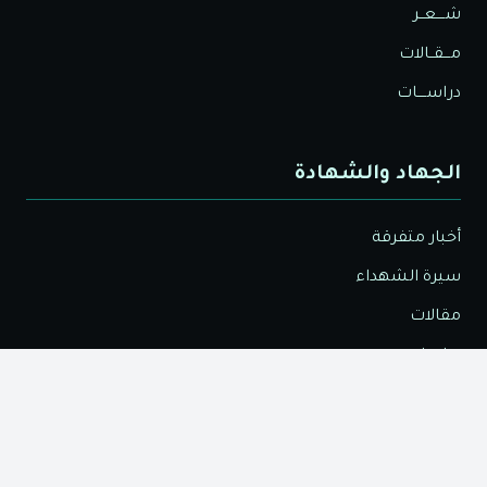
شــــعــر
مـــقــالات
دراســــات
الجهاد والشهادة
أخبار متفرقة
سيرة الشهداء
مقالات
دراسات
قصص الجهاد والشهادة