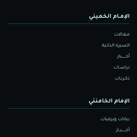
الإمـام الخميني
مـقـالات
السيرة الذاتية
أخــــــبار
دراسـات
ذكـريـات
الإمام الخامنئي
بيانات وبرقيات
أخــــــبــار