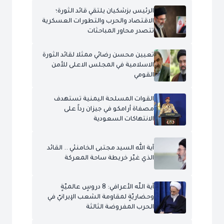
الرئيس بزشكيان يلتقي قائد الثورة؛
الاقتصاد والحرب والتطورات العسكرية
تتصدر محاور المباحثات
تعيين محسن رضائي ممثلا لقائد الثورة
الاسلامية في المجلس الاعلى للأمن
القومي
القوات المسلحة اليمنية تستهدف
مصفاة أرامكو في جيزان رداً على
الانتهاكات السعودية
آية الله السيد مجتبى الخامنئي .. القائد
الذي غيّر خريطة ساحة المعركة
آية اللّه الأعرافي: 8 دروسٍ عالميّةٍ
وحضاريّةٍ لمقاومة الشعب الإيرانيّ في
الحرب المفروضة الثالثة