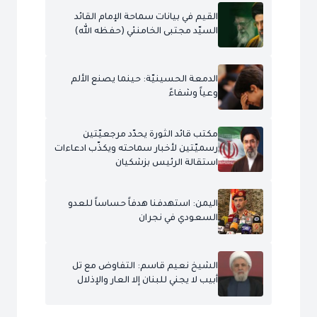
القيم في بيانات سماحة الإمام القائد
السيّد مجتبى الخامنئي (حفظه الله)
الدمعة الحسينيّة: حينما يصنع الألم
وعياً وشفاءً
مكتب قائد الثورة يحدّد مرجعيّتين
رسميّتين لأخبار سماحته ويكذّب ادعاءات
استقالة الرئيس بزشكيان
اليمن: استهدفنا هدفاً حساساً للعدو
السعودي في نجران
الشيخ نعيم قاسم: التفاوض مع تل
أبيب لا يجني للبنان إلا العار والإذلال