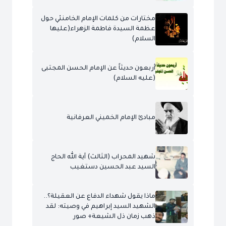
مختارات من كلمات الإمام الخامنئي حول
عظمة السيدة فاطمة الزهراء(عليها
السلام)
أربعون حديثاً عن الإمام الحسن المجتبى
(عليه السلام)
مبادئ الإمام الخميني العرفانية
شهيد المحراب (الثالث) آية الله الحاج
السيد عبد الحسين دستغيب
ماذا يقول شهداء الدفاع عن العقيلة؟..
الشهيد السيد إبراهيم في وصيته: لقد
ذهب زمان ذل الشيعة+ صور