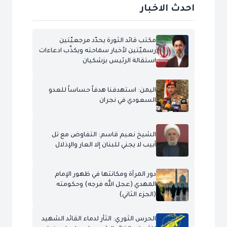
احدث الاخبار
مكتب قائد الثورة يحدّد مرجعيّتين
رسميّتين لأخبار سماحته ويكذّب ادعاءات
استقالة الرئيس بزشكيان
اليمن: استهدفنا هدفاً حساساً للعدو
السعودي في نجران
الشيخ نعيم قاسم: التفاوض مع تل
أبيب لا يجني للبنان إلا العار والإذلال
دور المرأة ومكانتها في ظهور الإمام
المهدي (عجل الله فرجه) وحكومته
(الجزء الثاني)
الحرس الثوري: الثأر لدماء القائد الشهيد