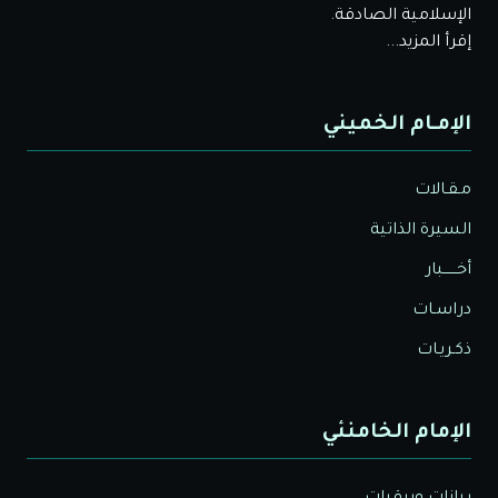
الإسلامية الصادقة.
إقرأ المزيد...
الإمـام الخميني
مـقـالات
السيرة الذاتية
أخــــــبار
دراسـات
ذكـريـات
الإمام الخامنئي