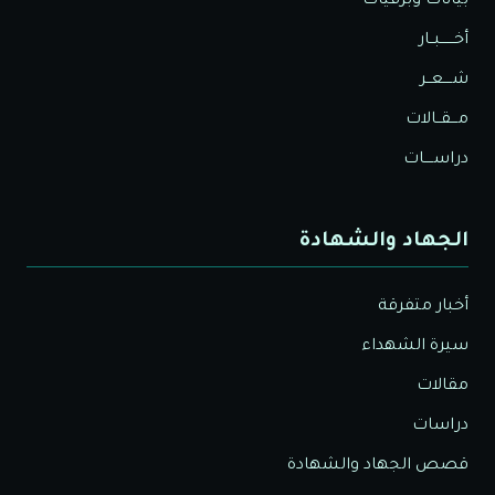
بيانات وبرقيات
أخــــــبــار
شــــعــر
مـــقــالات
دراســــات
الجهاد والشهادة
أخبار متفرقة
سيرة الشهداء
مقالات
دراسات
قصص الجهاد والشهادة