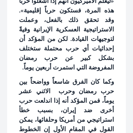
«ليعلم الأميركيون أنهم إذا أشعلوا حرباً
هذه المرة، فستكون حرباً إقليمية».
وقد تحقق ذلك بالفعل، وعملت
الاستراتيجية العسكرية الإيرانية وفيةً
لتوجيهات القيادة. لكن من المؤكد أن
إحداثيات أي حرب محتملة ستختلف
بشكل كبير عن حرب رمضان
المفروضة التي استمرت أربعين يوماً
.
وكما كان الفرق شاسعاً وواضحاً بين
حرب رمضان وحرب
الاثني عشر
يوماً، فمن المؤكد أنه إذا اندلعت حرب
أخرى ضد إيران، بسبب خطأ
استراتيجي من أمريكا وحلفائها، يمكن
القول في المقام الأول إن الخطوط