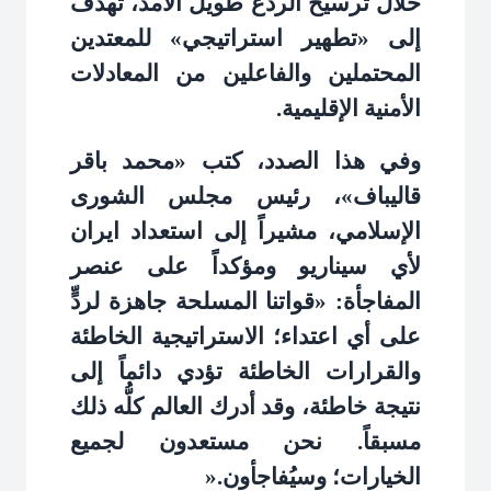
خلال ترسيخ الردع طويل الأمد، تهدف
إلى «تطهير استراتيجي» للمعتدين
المحتملين والفاعلين من المعادلات
الأمنية الإقليمية
.
وفي هذا الصدد، كتب «محمد باقر
قاليباف»، رئيس مجلس الشورى
الإسلامي، مشيراً إلى استعداد ايران
لأي سيناريو ومؤكداً على عنصر
المفاجأة: «قواتنا المسلحة جاهزة لردٍّ
على أي اعتداء؛ الاستراتيجية الخاطئة
والقرارات الخاطئة تؤدي دائماً إلى
نتيجة خاطئة، وقد أدرك العالم كلُّه ذلك
مسبقاً. نحن مستعدون لجميع
الخيارات؛ وسيُفاجأون
».