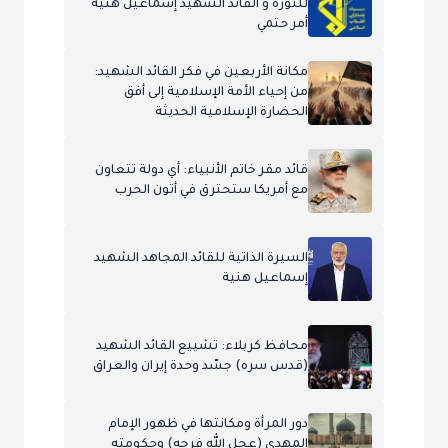
للثورة و القائد الشهيد إسماعيل هنية
أمر حتمي
مكانة الأربعين في فكر القائد الشهيد:
من إحياء الأمة الإسلامية إلى أفق
الحضارة الإسلامية الحديثة
قائد مقر خاتم الأنبياء: أي دولة تتعاون
مع أمريكا ستحترق في أتون الحرب
السيرة الذاتية للقائد المجاهد الشهيد
إسماعيل هنية
محافظ كربلاء: تشييع القائد الشهيد
(قدس سره) جسّد وحدة إيران والعراق
دور المرأة ومكانتها في ظهور الإمام
المهدي (عجل الله فرجه) وحكومته