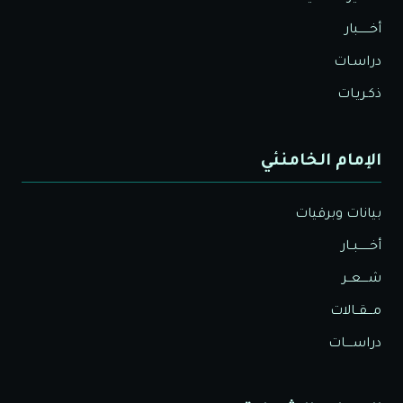
أخــــــبار
دراسـات
ذكـريـات
الإمام الخامنئي
بيانات وبرقيات
أخــــــبــار
شــــعــر
مـــقــالات
دراســــات