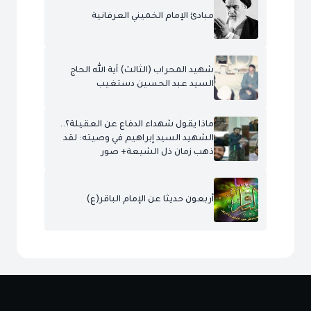
مبادئ الإمام الخميني العرفانية
شهيد المحراب (الثالث) آية الله الحاج
السيد عبد الحسين دستغيب
ماذا يقول شهداء الدفاع عن العقيلة؟..
الشهيد السيد إبراهيم في وصيته: لقد
ذهب زمان ذل الشيعة+ صور
أربعون حديثا عن الإمام الباقر(ع)