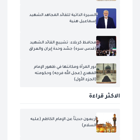
السيرة الذاتية للقائد المجاهد الشهيد
إسماعيل هنية
محافظ كربلاء: تشييع القائد الشهيد
(قدس سره) جسّد وحدة إيران والعراق
دور المرأة ومكانتها في ظهور الإمام
المهدي (عجل الله فرجه) وحكومته
(الجزء الأول)
الاكثر قراءة
أربعون حديثاً عن الإمام الكاظم (عليه
السلام)