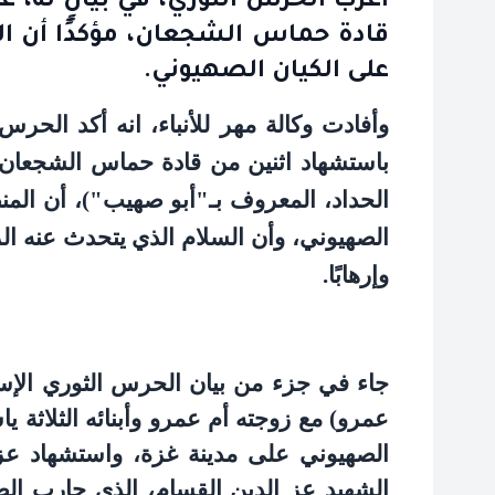
أعرب الحرس الثوري، في بيانٍ له، 
قادة حماس الشجعان، مؤكدًا أن ال
على الكيان الصهيوني.
وأفادت وكالة مهر للأنباء، انه أكد الحرس 
باستشهاد اثنين من قادة حماس الشجعان 
الحداد، المعروف بـ"أبو صهيب")، أن المنط
الصهيوني، وأن السلام الذي يتحدث عنه الر
وإرهابًا
.
جاء في جزء من بيان الحرس الثوري الإسل
عمرو) مع زوجته أم عمرو وأبنائه الثلاثة 
الصهيوني على مدينة غزة، واستشهاد عز ا
الشهيد عز الدين القسام، الذي حارب ال