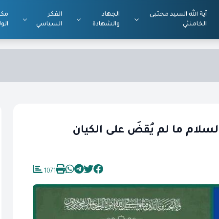
آية الله السيد مجتبى
الجهاد
الفكر
مكت
الخامنئي
والشهادة
السياسي
الول
سلام ما لم يُقضَ على الكيان
1071