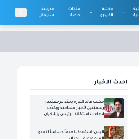
بة
مكتبة
ملفات
مدرسة
اية
الفيديو
خاصة
سليماني
احدث الاخبار
مكتب قائد الثورة يحدّد مرجعيّتين
رسميّتين لأخبار سماحته ويكذّب
ادعاءات استقالة الرئيس بزشكيان
اليمن: استهدفنا هدفاً حساساً للعدو
السعودي في نجران