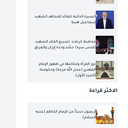
السيرة الذاتية للقائد المجاهد الشهيد
إسماعيل هنية
محافظ كربلاء: تشييع القائد الشهيد
(قدس سره) جسّد وحدة إيران والعراق
دور المرأة ومكانتها في ظهور الإمام
المهدي (عجل الله فرجه) وحكومته
(الجزء الأول)
الاكثر قراءة
أربعون حديثاً عن الإمام الكاظم (عليه
السلام)