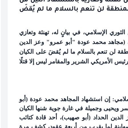
عن تهنئة وتعازيه باستشهاد اثنين من
منطقة لن تنعم بالسلام ما لم يُقضَ
الثوري الإسلامي، في بيانٍ له، تهنئة وتعازي
(مجاهد محمد عودة "أبو عمرو" وعز الدين
قة لن تنعم بالسلام ما لم يُقضَ على الكيان
ئيس الأمريكي الشرير والمقامر ليس إلا قتلًا
امي: إن استشهاد المجاهد محمد عودة (أبو
ياسر ويحيى وجميلة في غارة جوية شنها الكيان
لدين الحداد (أبو صهيب)، أحد قادة كتائب
صهاينة لما يقرب من أربعة عقود، كشف مرة