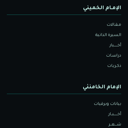
الإمـام الخميني
مـقـالات
السيرة الذاتية
أخــــــبار
دراسـات
ذكـريـات
الإمام الخامنئي
بيانات وبرقيات
أخــــــبــار
شــــعــر