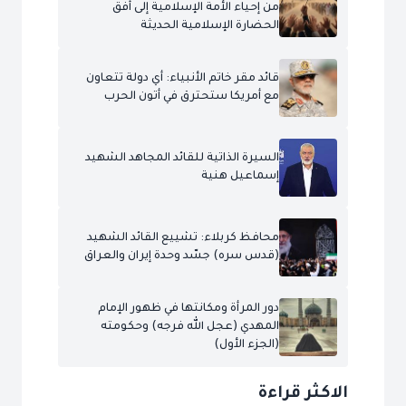
من إحياء الأمة الإسلامية إلى أفق
الحضارة الإسلامية الحديثة
قائد مقر خاتم الأنبياء: أي دولة تتعاون
مع أمريكا ستحترق في أتون الحرب
السيرة الذاتية للقائد المجاهد الشهيد
إسماعيل هنية
محافظ كربلاء: تشييع القائد الشهيد
(قدس سره) جسّد وحدة إيران والعراق
دور المرأة ومكانتها في ظهور الإمام
المهدي (عجل الله فرجه) وحكومته
(الجزء الأول)
الاكثر قراءة