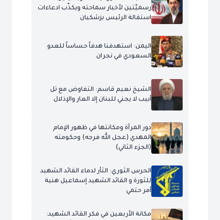
رسميّتين لأخبار سماحته ويكذّب ادعاءات
استقالة الرئيس بزشكيان
اليمن: استهدفنا هدفاً حساساً للعدو
السعودي في نجران
الشيخ نعيم قاسم: التفاوض مع تل
أبيب لا يجني للبنان إلا العار والإذلال
دور المرأة ومكانتها في ظهور الإمام
المهدي (عجل الله فرجه) وحكومته
(الجزء الثاني)
الحرس الثوري: الثأر لدماء القائد الشهيد
للثورة و القائد الشهيد إسماعيل هنية
أمر حتمي
مكانة الأربعين في فكر القائد الشهيد: