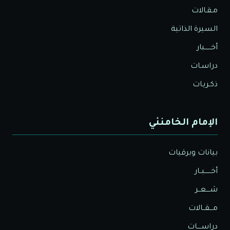
مـقـالات
السيرة الذاتية
أخــــــبار
دراسـات
ذكـريـات
الإمام الخامنئي
بيانات وبرقيات
أخــــــبــار
شــــعــر
مـــقــالات
دراســــات