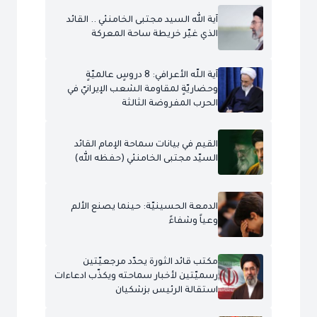
آية الله السيد مجتبى الخامنئي .. القائد
الذي غيّر خريطة ساحة المعركة
آية اللّه الأعرافي: 8 دروسٍ عالميّةٍ
وحضاريّةٍ لمقاومة الشعب الإيرانيّ في
الحرب المفروضة الثالثة
القيم في بيانات سماحة الإمام القائد
السيّد مجتبى الخامنئي (حفظه الله)
الدمعة الحسينيّة: حينما يصنع الألم
وعياً وشفاءً
مكتب قائد الثورة يحدّد مرجعيّتين
رسميّتين لأخبار سماحته ويكذّب ادعاءات
استقالة الرئيس بزشكيان