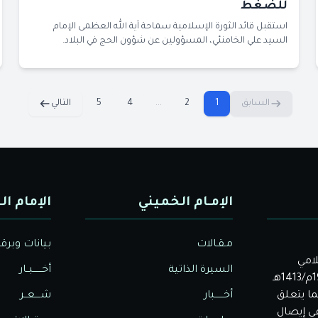
للضغط
استقبل قائد الثورة الإسلامية سماحة آية الله العظمى الإمام
السيد علي الخامنئي، المسؤولين عن شؤون الحج في البلاد.
السابق
1
2
...
4
5
التالي
الإمـام الخميني
الإمام ال
مـقـالات
بيانات وبرق
لامي
السيرة الذاتية
أخــــــبــار
الأصيل. بدأت دار الولاية للثقافة والإعلام نشاطها في عام 1992م/1413هـ
ا يتعلق
أخــــــبار
شــــعــر
في إيصال