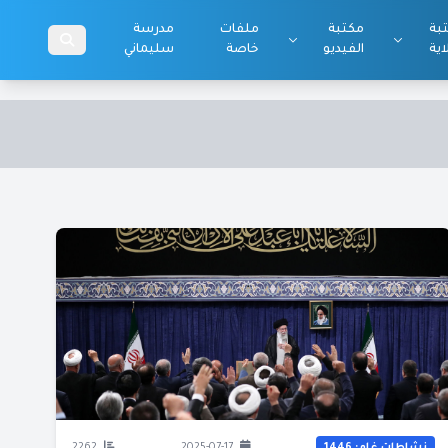
بة
مكتبة
ملفات
مدرسة
اية
الفيديو
خاصة
سليماني