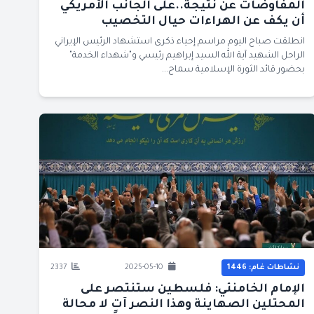
المفاوضات عن نتيجة..على الجانب الأمريكي
أن يكف عن الهراءات حيال التخصيب
انطلقت صباح اليوم مراسم إحياء ذكرى استشهاد الرئيس الإيراني
الراحل الشهيد آية الله السيد إبراهيم رئيسي و"شهداء الخدمة"
بحضور قائد الثورة الإسلامية سماح...
نشاطات غام: 1446
2025-05-10
2337
الإمام الخامنئي: فلسطين ستنتصر على
المحتلين الصهاينة وهذا النصر آتٍ لا محالة