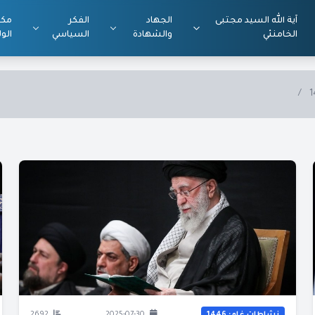
آية الله السيد مجتبى
الجهاد
الفكر
مكت
الخامنئي
والشهادة
السياسي
الول
/