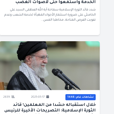
الخدمة واستمعوا حتى لأصوات الغضب
شدد قائد الثورة الإسلامية سماحة آية الله العظمى السيد علي
الخامنئي على ضرورة استثمار الأجواء المهيأة لخدمة الشعب وعدم
تفويت الفرص المتاحة، مخاطبا المس...
نشاطات غام: 1446
2025-05-17
2639
خلال استقباله حشدا من المعلمين؛ قائد
الثورة الإسلامية: التصريحات الأخيرة للرئيس