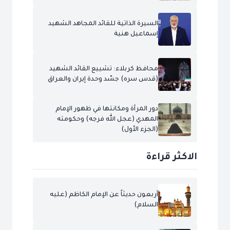
السيرة الذاتية للقائد المجاهد الشهيد
إسماعيل هنية
محافظ كربلاء: تشييع القائد الشهيد
(قدس سره) جسّد وحدة إيران والعراق
دور المرأة ومكانتها في ظهور الإمام
المهدي (عجل الله فرجه) وحكومته
(الجزء الأول)
الاكثر قراءة
أربعون حديثاً عن الإمام الكاظم (عليه
السلام)