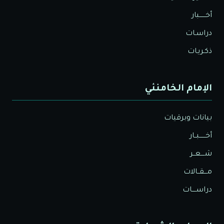
أخــــــبار
دراسـات
ذكـريـات
الإمام الخامنئي
بيانات وبرقيات
أخــــــبــار
شــــعــر
مـــقــالات
دراســــات