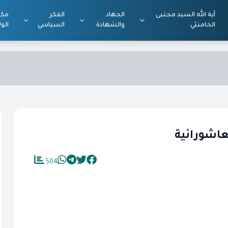
آية الله السيد مجتبى
الجهاد
الفكر
مكت
الخامنئي
والشهادة
السياسي
الول
لعاشورائية
504