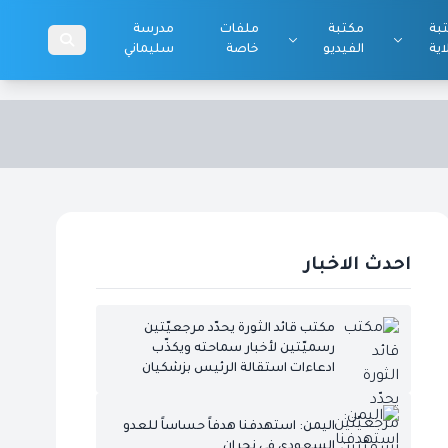
بة
مكتبة
ملفات
مدرسة
اية
الفيديو
خاصة
سليماني
احدث الاخبار
مكتب قائد الثورة يحدّد مرجعيّتين
رسميّتين لأخبار سماحته ويكذّب
ادعاءات استقالة الرئيس بزشكيان
اليمن: استهدفنا هدفاً حساساً للعدو
السعودي في نجران