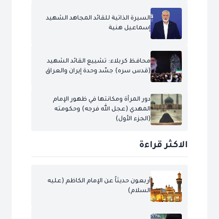
السيرة الذاتية للقائد المجاهد الشهيد
إسماعيل هنية
محافظ كربلاء: تشييع القائد الشهيد
(قدس سره) جسّد وحدة إيران والعراق
دور المرأة ومكانتها في ظهور الإمام
المهدي (عجل الله فرجه) وحكومته
(الجزء الأول)
الاكثر قراءة
أربعون حديثاً عن الإمام الكاظم (عليه
السلام)