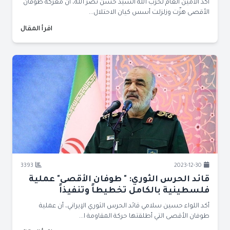
أكّد الأمين العام لحزب الله السيد حسن نصر الله، أنّ معركة طوفان
الأقصى هزّت وزلزلت أسس كيان الاحتلال...
اقرأ المقال
3393
2023-12-30
قائد الحرس الثوري: " طوفان الأقصى" عملية
فلسطينية بالكامل تخطيطاً وتنفيذاً
أكد اللواء حسين سلامي قائد الحرس الثوري الإيراني، أن عملية
طوفان الأقصى التي أطلقتها حركة المقاومة ا...