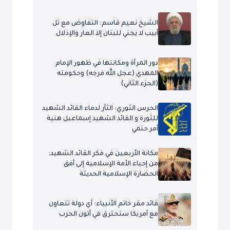
الشيخ نعيم قاسم: التفاوض مع تل
أبيب لا يجني للبنان إلا العار والإذلال
دور المرأة ومكانتها في ظهور الإمام
المهدي (عجل الله فرجه) وحكومته
(الجزء الثاني)
الحرس الثوري: الثأر لدماء القائد الشهيد
للثورة و القائد الشهيد إسماعيل هنية
أمر حتمي
مكانة الأربعين في فكر القائد الشهيد:
من إحياء الأمة الإسلامية إلى أفق
الحضارة الإسلامية الحديثة
قائد مقر خاتم الأنبياء: أي دولة تتعاون
مع أمريكا ستحترق في أتون الحرب