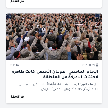
اقرأ المقال
3335
2023-11-29
الإمام الخامنئي ' طوفان الأقصى' كانت ظاهرة
لاجتثاث الامركة من المنطقة
قال قائد الثورة الإسلامية سماحة آية الله العظمى السيد علي
الخامنئي، أن حادثة "طوفان الأقصى" التاريخي...
اقرأ المقال