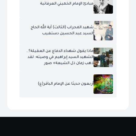
مبادئ الإمام الخميني العرفانية
شهيد المحراب (الثالث) آية الله الحاج
السيد عبد الحسين دستغيب
ماذا يقول شهداء الدفاع عن العقيلة؟..
الشهيد السيد إبراهيم في وصيته: لقد
ذهب زمان ذل الشيعة+ صور
أربعون حديثا عن الإمام الباقر(ع)