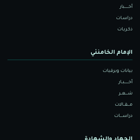
أخــــــبار
دراسـات
ذكـريـات
الإمام الخامنئي
بيانات وبرقيات
أخــــــبــار
شــــعــر
مـــقــالات
دراســــات
الجهاد والشهادة