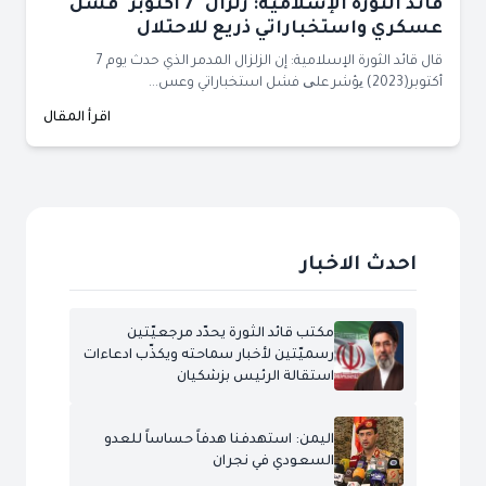
قائد الثورة الإسلامية: زلزال "7 أكتوبر" فشل
عسكري واستخباراتي ذريع للاحتلال
قال قائد الثورة الإسلامية: إن الزلزال المدمر الذي حدث يوم 7
أكتوبر(2023) یؤشر علی فشل استخباراتي وعس...
اقرأ المقال
احدث الاخبار
مكتب قائد الثورة يحدّد مرجعيّتين
رسميّتين لأخبار سماحته ويكذّب ادعاءات
استقالة الرئيس بزشكيان
اليمن: استهدفنا هدفاً حساساً للعدو
السعودي في نجران