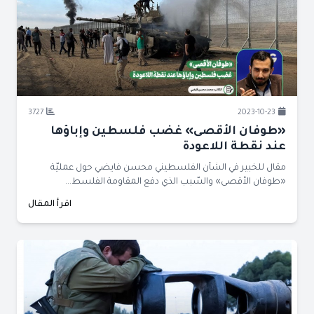
3727
2023-10-23
«طوفان الأقصى» غضب فلسطين وإباؤها
عند نقطة اللاعودة
مقال للخبير في الشأن الفلسطيني محسن فايضي حول عمليّة
«طوفان الأقصى» والسّبب الذي دفع المقاومة الفلسط...
اقرأ المقال