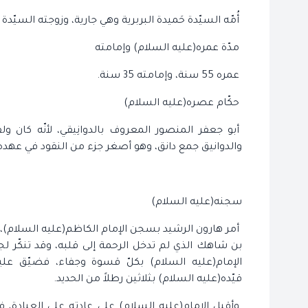
أُمّه السيّدة حَميدة البربرية وهي جارية، وزوجته السيّدة 
مدّة عمره(عليه السلام) وإمامته
عمره 55 سنة، وإمامته 35 سنة.
حكّام عصره(عليه السلام)
أبو جعفر المنصور المعروف بالدوانِيقي، لأنّه كان و
والدوانيق جمع دانق، وهو أصغر جزء من النقود في عهده
سجنه(عليه السلام)
أمر هارون الرشيد بسجن الإمام الكاظم(عليه السلام)،
بن شاهك الذي لم تدخل الرحمة إلى قلبه، وقد تنكّر لجميع
الإمام(عليه السلام) بكلّ قسوة وجفاء، فضيّق عليه ف
قيّده(عليه السلام) بثلاثين رطلاً من الحديد.
وأقبل الإمام(عليه السلام) على عادته على العبادة، فكا