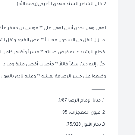
2ـ قال الشاعر السيّد مهدي الأعرجي(رحمه الله):
لهفي وهل يجدي أسى لهفي على ** موسى بن جعفر علّة ا
ما زال يُنقل في السجون معانياً ** عضّ القيود وثقل ال
قطع الرشيد عليه فرض صلاته ** قسراً وأظهر كامن ال
حتّى إليه دسّ سمّاً قاتلاً ** فأصاب أقصى منية ومراد
وضعوا على جسر الرصافة نعشه ** وعليه نادى بالهوان 
ــــــــــــــــــــــ
1ـ حياة الإمام الرضا 1/87.
2ـ عيون المعجزات: 95.
3ـ بحار الأنوار 75/328.