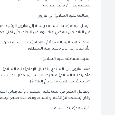
ويحمده على أن فرّغه لعبادته.
رسالته(عليه السلام) إلى هارون
أرسل الإمام(عليه السلام) رسالة إلى هارون الرشيد أعرب
من البلاء حتّى ينقضي عنك يوم من الرخاء، حتّى نفنى جمي
وحكت هذه الرسالة ما ألمّ بالإمام(عليه السلام) من ا
الله تعالى في يوم يخسر فيه المبطلون.
سبب شهادته(عليه السلام)
عهد هارون إلى السندي باغتيال الإمام(عليه السلام)، ف
فأكل(عليه السلام) منه رطبات يسيرة، فقال له السندي:
«حَسبُكَ، قد بَلغتُ ما تحتاجُ إليه»(2).
وتفاعل السمّ في بدنه(عليه السلام)، وأخذ يعاني الآل
وكان يُسمعه مُرّ الكلام وأقساه، ومنع عنه جميع الإسعا
تشييعه(عليه السلام)