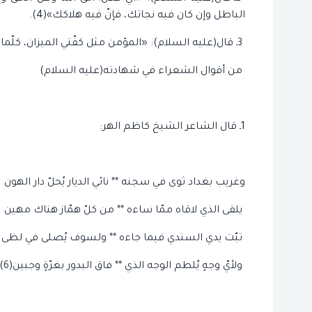
الباطل وإن كان فيه نجاتك، فإنّ فيه هلاكك»(4).
3ـ قال(عليه السلام): «المؤمن مثل كفّتي الميزان، كلّما زيد في إيمانه زيد في بلائه»(5).
من أقوال الشعراء في شهادته(عليه السلام)
1ـ قال الشاعر الشيخ كاظم الهر:
وغريب بغداد ثوى في سجنه ** نائي الديار يُحلّ دار الهون
يلقى الذي لاقاه ممّا ساءه ** من كلّ همّاز هناك مهين
تبّت يدي السندي فيما جاءه ** ولسوف يُصلى في لظى
ولأيّ وجهٍ يُلطم الوجه الذي ** فاق البدور بغرّةٍ وجبين(6)