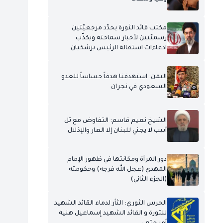
مكتب قائد الثورة يحدّد مرجعيّتين
رسميّتين لأخبار سماحته ويكذّب
ادعاءات استقالة الرئيس بزشكيان
اليمن: استهدفنا هدفاً حساساً للعدو
السعودي في نجران
الشيخ نعيم قاسم: التفاوض مع تل
أبيب لا يجني للبنان إلا العار والإذلال
دور المرأة ومكانتها في ظهور الإمام
المهدي (عجل الله فرجه) وحكومته
(الجزء الثاني)
الحرس الثوري: الثأر لدماء القائد الشهيد
للثورة و القائد الشهيد إسماعيل هنية