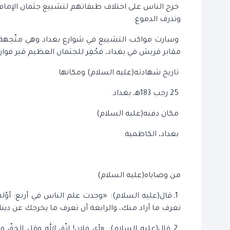
خرج الناس على اختلاف طبقاتهم لتشييع جثمان الإمام
وتذرف الدموع.
وسارت مواكب التشييع في شوارع بغداد وهي متّجهة إلى
مقابر قريش في بغداد، فحُفِر للجثمان العظيم قبر فوار
تاريخ شهادته(عليه السلام) ومكانها
25 رجب 183ﻫ، بغداد.
مكان دفنه(عليه السلام)
بغداد، الكاظمية.
من وصاياه(عليه السلام)
1ـ قال(عليه السلام): «وجدت علم الناس في أربع: أوّله
تعرف ما أراد منك، والرابعة أن تعرف ما يخرجك عن دينك»(
2ـ قال(عليه السلام): «أي فلان! اتّق الله وقل الحقّ 