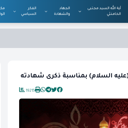
آية الله السيد مجتبى
الجهاد
الفكر
مكت
الخامنئي
والشهادة
السياسي
الول
(عليه السلام) بمناسبة ذكرى شهادته
19215