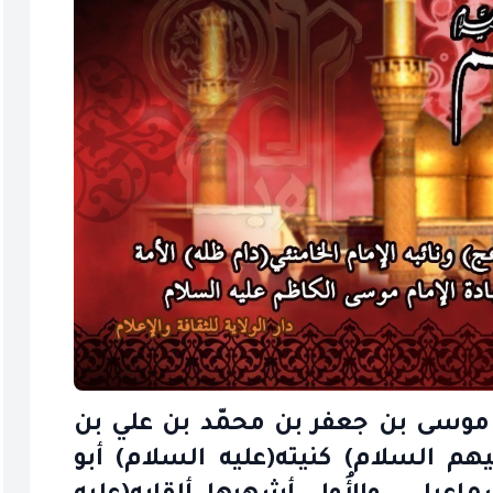
 موسى بن جعفر بن محمّد بن علي بن
م السلام) كنيته(عليه السلام) أبو