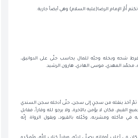
تكتم أُمّ الإمام الرضا(عليه السلام) وهي أيضاً جارية.
لفرط شحه وبخله وحبّه للمال يحاسب حتّى على الدوانيق،
، محمّد المهدي، موسى الهادي، هارون الرشيد.
 ثمّ أخذ ينقله من سجنٍ إلى سجن، حتّى أدخله سجن السندي
 القيم، فكان لا يؤمن بالآخرة، ولا يرجو لله وقاراً، فقابل
ي مأكله ومشربه، وكَبّله بالقيود، ويقول الرواة: إنّه
ن في أغلب أوقاته يصلّي لربّه، ويقرأ كتاب الله، ويُمجّده