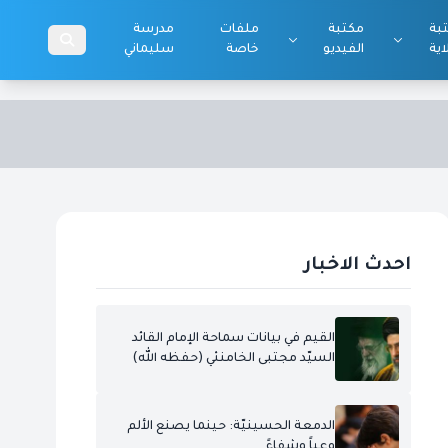
بة
مكتبة
ملفات
مدرسة
اية
الفيديو
خاصة
سليماني
احدث الاخبار
القيم في بيانات سماحة الإمام القائد
السيّد مجتبى الخامنئي (حفظه الله)
الدمعة الحسينيّة: حينما يصنع الألم
وعياً وشفاءً