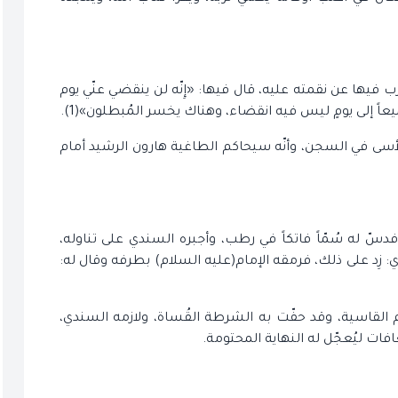
 فيها عن نقمته عليه، قال فيها: «إِنّه لن ينقضي عنّي يوم
عاً إلى يومٍ ليس فيه انقضاء، وهناك يخسر المُبطلون»(1).
لأسى في السجن، وأنّه سيحاكم الطاغية هارون الرشيد أمام
دسّ له سُمّاً فاتكاً في رطب، وأجبره السندي على تناوله،
 زِد على ذلك، فرمقه الإمام(عليه السلام) بطرفه وقال له:
ام القاسية، وقد حفّت به الشرطة القُساة، ولازمه السندي،
فات ليُعجّل له النهاية المحتومة.