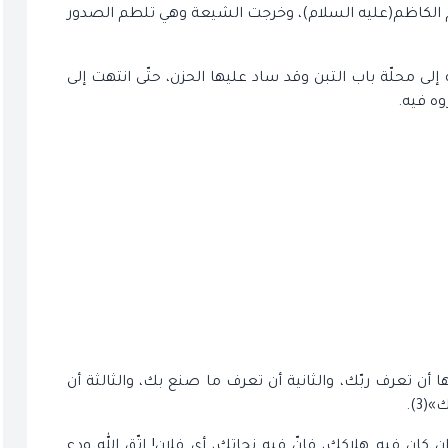
 الكاظم(عليه السلام)، وخرجت الشيعة وهي تلطم الصدور
 محلّة باب التبن وقد ساد عليها الحزن، حتّى انتهت إلى
وه فيه.
ا أن تعرف ربّك، والثانية أن تعرف ما صنع بك، والثالثة أن
3).
وإن كان فيه هلاكك، فإنّ فيه نجاتك، أي فلان! اتّق الله ودع