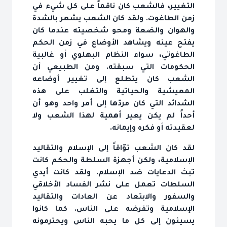
التغيير، فالشعب كان ناقماً على كل شيء في
زمن الطاغوت. ولقد كان الشعب يشعر بالشدة
والهوان والضعة ومحو شخصيته عندما كان
يفتح عينه ويشاهد الأوضاع في زمن الحكم
الطاغوتي، سواء النظام البهلوي أو غالبية
الحكومات التي سبقته. ومن الطبيعي أن
الشعب كان يتطلع إلى تغيير أوضاعه
المعيشية والحياتية والتغلب على هذه
الشدائد التي كان مردّها إلى أمر واحد وهو أن
أحداً لم يكن يعير أهمية لهذا الشعب ولا
لعقيدته أو فكره وإيمانه.
لقد كان الشعب توّاقاً إلى الإسلام والتقاليد
الإسلامية، ولكن أجهزة السلطة والحكم كانت
تبث الدعايات ضد الإسلام. ولقد كانت أيدي
السلطات تعمل على نشر الفساد الأخلاقي
والسفور والابتعاد عن العادات والتقاليد
الإسلامية وتفرضه على الناس. كما كانوا
يسيئون إلى كل ما يحبه الناس ويحترمونه