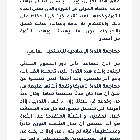
عمق هذا المبنى، وبذلك يتسنى لنا أن نراقب
بدقة الاتجاه الحركي في الثورة والذي يمثل اتجاه
الثورة وخطها المستقيم. فينبغي الحفاظ على
ذلك والاهتمام به بدقة وعناية، فذلك كفيل
بالحيلولة دون ما يهددنا ويهدد الثورة
من أخطار.
مهاجمة الثورة الإسلامية للإستكبار العالمي
من الآن فصاعداً يأتي دور الهجوم المبدئي
لجنود وأبناء هذه الثورة الذين تحملوا الضربات،
وهو أمر طبيعي، وقد أخطأ الذين تعجبوا من
مهاجمة الثورة لأمريكا ونقمة أبنائها عليها؛ في
حين أن هذا كان حدثاً طبيعياً تماماً، وكان لابدّ
من وقوعه في بلادنا. وإن رد فعل الثوريين إزاء
أمريكا التي تتحمل مسؤولية كل هذه المصائب
خلال العقدين أو الثلاثة المتقدمة على الثورة
هو أنه بمحض أن صار الشعب الثوري قادراً
ومستطيعاً، فإنه لم يتوان عن إبراز ما يكنه من
بغض إزاء المستكبرين والمتسلطين والعرابيد