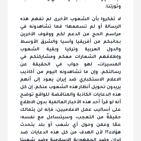
وثورتنا.
لا تفكروا بأن الشعوب الأخرى لم تفهم هذه
الرسالة أو لم تسمعها؛ فما تشاهدونه في
مراسم الحج من الدعم لكم ووقوف الآخرين
بجانبكم من أفريقيا وآسيا والشرق الأوسط
والدول العربية وتركيا وبقية الشعوب
وإطلاقهم الشعارات معكم ومشاركتكم في
المسيرات، لهو جواب في الحقيقة عن
رسالتكم. وإن ما تشاهدونه اليوم من أكاذيب
الاعلام الاستكباري ضد إيران يعود إلى أنهم
يريدون تحويل أنظار هذه الشعوب عنكم. إن كل
هذه الدعايات الكاذبة والمناقضة للواقع توضح
أنه لو قرأ أحد هذه الأخبار العالمية بدون الاطلاع
على أساليب عمل الاعلاميين، فإنه لن يتمالك
حقيقةً من التعجب، وسيتساءل مع نفسه:
عمّا وعمن وحول أي شعب أو بلد يتحدث
هؤلاء؟! لأن الهدف من كل هذه الدعايات ضد
إيران وضد الجمهورية الإسلامية وضد شعبنا