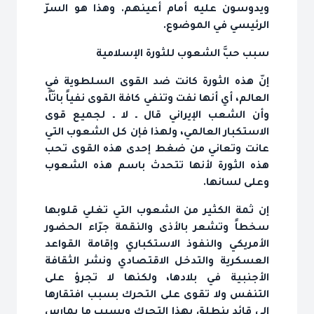
ويدوسون عليه أمام أعينهم. وهذا هو السرّ
الرئيسي في الموضوع.
سبب حبَّ الشعوب للثورة الإسلامية
إنّ هذه الثورة كانت ضد القوى السلطوية في
العالم، أي أنها نفت وتنفي كافة القوى نفياً باتّاً،
وأن الشعب الإيراني قال ـ لا ـ لجميع قوى
الاستكبار العالمي، ولهذا فإن كل الشعوب التي
عانت وتعاني من ضغط إحدى هذه القوى تحب
هذه الثورة لأنها تتحدث باسم هذه الشعوب
وعلى لسانها.
إن ثمة الكثير من الشعوب التي تغلي قلوبها
سخطاً وتشعر بالأذى والنقمة جرّاء الحضور
الأمريكي والنفوذ الاستكباري وإقامة القواعد
العسكرية والتدخل الاقتصادي ونشر الثقافة
الأجنبية في بلادها، ولكنها لا تجرؤ على
التنفس ولا تقوى على التحرك بسبب افتقارها
إلى قائد ينطلق بهذا التحرك وبسبب ما يمارس