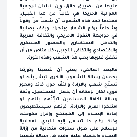
عليها من تضييق خانق. وإن البلدان الرجعية
الموالية لأمريكا هي غالباً من هذا القبيل.
فعندما تجد هذه الشعوب أن شعباً حراً وقوياً
وشجاعاً يرفع الشعار ويتحرك ويقف بصلابة
في مواجهة النفوذ الأمريكي والثقافة الغربية
والتدخل الاستكباري والحضور العسكري
والاقتصادي والثقافي الأجنبي، فلا مناص من أن
تخفق قلوبها بحب هذا الشعب وهذه الثورة.
فالبعد العالمي، يعني أن شعبنا وثورتنا
يحملان رسالة للشعوب الأخرى تبشر بأنه لو
تسلّح شعب بالارادة والتفّ حول قائد ومحور
قوي، لكان بإمكانه أن يفعل المستحيل. وثمة
رسالة لكافة المسلمين تنبِّئُهم بأنهم لو
امتلكوا العزم والارادة، فإنهم سيستطيعون
إعادة الإسلام إلى المجتمع وإقرار حكومته،
وذلك رغم ما تسعى إليه الأيدي المعادية
للإسلام على طول سنوات متمادية من إزالة
الإسلام والقضاء عليه. وهذه هي رسالة شعبنا