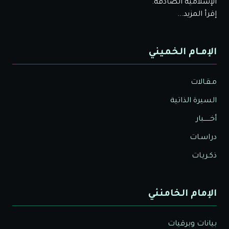
الإسلامية الصادقة.
إقرأ المزيد...
الإمـام الخميني
مـقـالات
السيرة الذاتية
أخــــــبار
دراسـات
ذكـريـات
الإمام الخامنئي
بيانات وبرقيات