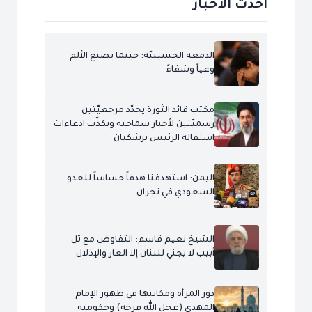
احدث الاخبار
الدمعة الحسينيّة: حينما يصنع الألم
وعياً وشفاءً
مكتب قائد الثورة يحدّد مرجعيّتين
رسميّتين لأخبار سماحته ويكذّب ادعاءات
استقالة الرئيس بزشكيان
اليمن: استهدفنا هدفاً حساساً للعدو
السعودي في نجران
الشيخ نعيم قاسم: التفاوض مع تل
أبيب لا يجني للبنان إلا العار والإذلال
دور المرأة ومكانتها في ظهور الإمام
المهدي (عجل الله فرجه) وحكومته