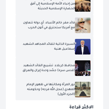
من إحياء الأمة الإسلامية إلى أفق
الحضارة الإسلامية الحديثة
قائد مقر خاتم الأنبياء: أي دولة تتعاون
مع أمريكا ستحترق في أتون الحرب
السيرة الذاتية للقائد المجاهد الشهيد
إسماعيل هنية
محافظ كربلاء: تشييع القائد الشهيد
(قدس سره) جسّد وحدة إيران والعراق
دور المرأة ومكانتها في ظهور الإمام
المهدي (عجل الله فرجه) وحكومته
(الجزء الأول)
الاكثر قراءة