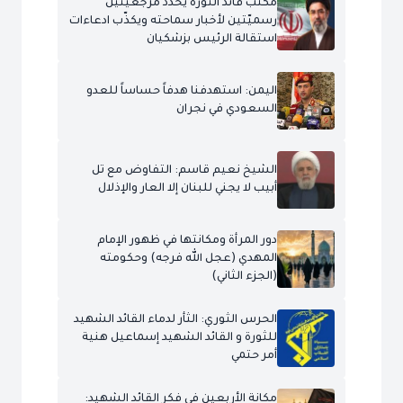
مكتب قائد الثورة يحدّد مرجعيّتين
رسميّتين لأخبار سماحته ويكذّب ادعاءات
استقالة الرئيس بزشكيان
اليمن: استهدفنا هدفاً حساساً للعدو
السعودي في نجران
الشيخ نعيم قاسم: التفاوض مع تل
أبيب لا يجني للبنان إلا العار والإذلال
دور المرأة ومكانتها في ظهور الإمام
المهدي (عجل الله فرجه) وحكومته
(الجزء الثاني)
الحرس الثوري: الثأر لدماء القائد الشهيد
للثورة و القائد الشهيد إسماعيل هنية
أمر حتمي
مكانة الأربعين في فكر القائد الشهيد: