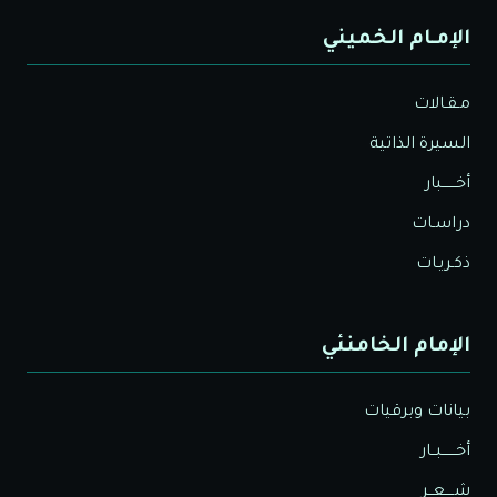
الإمـام الخميني
مـقـالات
السيرة الذاتية
أخــــــبار
دراسـات
ذكـريـات
الإمام الخامنئي
بيانات وبرقيات
أخــــــبــار
شــــعــر