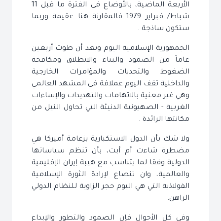
الأربعة الماضية، بالأوضاع في الفترة ما قبل 11
شباط/ فبراير 1979 فالمقارنة هنا عقيمة وربما
ستكون ساذجة .
الجمهورية الإسلامية اليوم وبعد أن طوت أربعين
عاماً من الصمود والبناء والانطلاق ومكافحة
الضغوط والتحديات والمؤامرات الخارجية
والداخلية تقف اليوم عملاقة في المشهد العالمي
وهي غير معنية بالاتهامات والتهديدات والإساءات
الغربية - الصهيونية الدنيئة التي تحاول النيل من
مكانتها الرائدة .
ولا شك بأن الدول الاستكبارية بزعامة أميركا هي
مضطرة شاءت أم أبت، بأن تنظم سياساتها
الدولية وفقا لما يتناسب مع هيبة إيران الإقليمية
والعالمية، وان تنصاع لإرادة الثورة الإسلامية
الفولاذية التي هي اليوم حجر الزاوية للنظام الدولي
الراهن.
وفي كل الأحوال فإن الصمود والتطور والإبداع