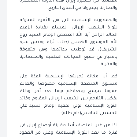
مفصليا في مسيرة إيران هذه الدولة المتحضرة
والضاربة بجذورها في أعماق التاريخ.
والجمهورية الإسلامية التي هي الثمرة المباركة
لثورة الشعب الإيراني المسلم بقيادة الزعيم
الخالد الراحل آية الله العظمى الإمام السيد روح
الله الموسوي الخميني (طاب ثراه وقدس سره
الشريف)، قد توطدت دعائمها وهي متفوقة
بامتياز في جميع المجالات العلمية والاقتصادية
والفكرية .
كما أن مكانة تجربتها الإسلامية الفذة على
مستوى المنطقة الإسلامية خصوصا والعالم
عموما تترسخ وتتعاظم يوما بعد آخر، وذلك
بفضل التلاحم بين الشعب الإيراني المقاوم وقائد
الثورة الإسلامية الولي الفقيه الإمام السيد علي
الحسيني الخامنئي(دام ظله).
لذا من غير المنصف أبدا مقارنة أوضاع إيران في
فترة ما بعد الثورة الإسلامية وعلى مر العقود