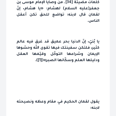
كلمات مضيئة [34] ـ من وصايا الإمام موسى بن
جعفر(عليه السلام) لهشام: «يا هشام، إنّ
لقمان قال لابنه: تواضع للحق تكن أعقل
الناس.
يا بُنيّ، إنّ الدنيا بحر عميق قد غرق فيه عالم
كثير، فلتكن سفينتك فيها تقوى الله وحشوها
الإيمان وشراعها التوكّل وقيّمها العقل
ودليلها العلم وسكّانها الصبر»([1]).
يقول لقمان الحكيم في مقام وعظه ونصيحته
لابنه: