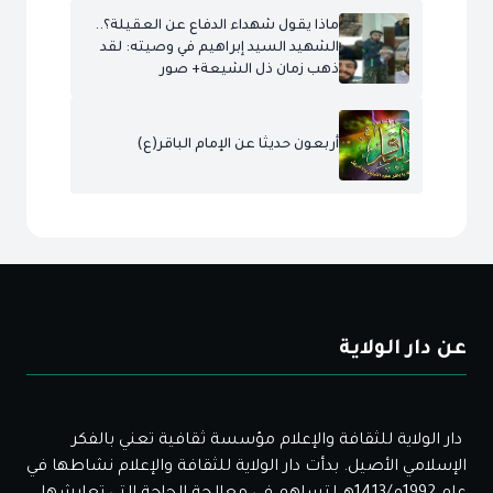
ماذا يقول شهداء الدفاع عن العقيلة؟..
الشهيد السيد إبراهيم في وصيته: لقد
ذهب زمان ذل الشيعة+ صور
أربعون حديثا عن الإمام الباقر(ع)
عن دار الولاية
دار الولاية للثقافة والإعلام مؤسسة ثقافية تعني بالفكر
الإسلامي الأصيل. بدأت دار الولاية للثقافة والإعلام نشاطها في