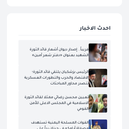
احدث الاخبار
قريباً.. إصدار ديوان أشعار قائد الثورة
الشهيد بعنوان «دفتر شعر أمين»
الرئيس بزشكيان يلتقي قائد الثورة؛
الاقتصاد والحرب والتطورات العسكرية
تتصدر محاور المباحثات
تعيين محسن رضائي ممثلا لقائد الثورة
الاسلامية في المجلس الاعلى للأمن
القومي
القوات المسلحة اليمنية تستهدف
مصفاة أرامكو في جيزان رداً على