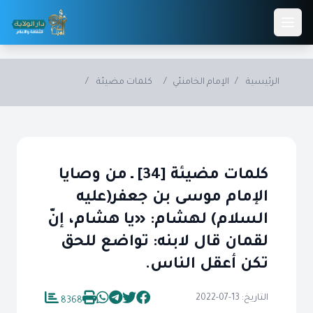
Skip to main conten
الرئيسية
/
الإمام الخامنئي
/
كلمات مضيئة
/
كلمات مضيئة [34] ـ من وصايا
الإمام موسى بن جعفر(عليه
السلام) لهشام: «يا هشام، إنّ
لقمان قال لابنه: تواضع للحق
تكن أعقل الناس.
التاريخ: 13-07-2022
8368