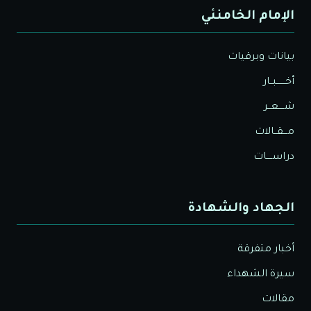
الإمام الخامنئي
بيانات وبرقيات
أخــــــبــار
شــــعــر
مـــقــالات
دراســــات
الجهاد والشهادة
أخبار متفرقة
سيرة الشهداء
مقالات