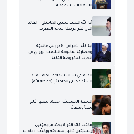
الانتهاكات السعودية
آية الله السيد مجتبى الخامنئي .. القائد
الذي غيّر خريطة ساحة المعركة
آية اللّه الأعرافي: 8 دروسٍ عالميّةٍ
وحضاريّةٍ لمقاومة الشعب الإيرانيّ في
الحرب المفروضة الثالثة
القيم في بيانات سماحة الإمام القائد
السيّد مجتبى الخامنئي (حفظه الله)
الدمعة الحسينيّة: حينما يصنع الألم
وعياً وشفاءً
مكتب قائد الثورة يحدّد مرجعيّتين
رسميّتين لأخبار سماحته ويكذّب ادعاءات