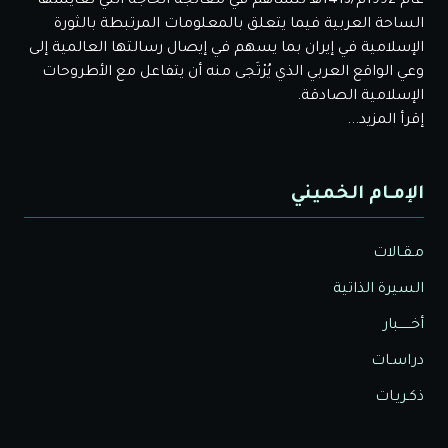
عام 1992م/1413هـ لتساهم في معالجة الحاجة التي تعايشها
الساحة العربية فيما يتعلق بالمعلومات المرتبطة بالثورة
الإسلامية في إيران بما يسهم في إيصال رسالتها العالمية إلى
وعي الواقع العربي الذي يُرْتَجى منه أن يتفاعل مع الأطروحات
الإسلامية الصادقة.
إقرأ المزيد...
الإمـام الخميني
مـقـالات
السيرة الذاتية
أخــــــبار
دراسـات
ذكـريـات