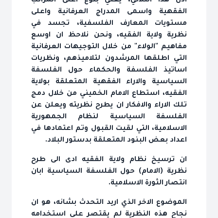
اذن هذا الثلاثي، يعني بلوغ اعلى المراتب
الفقهية واسمى المدراج العرفانية واعلى
مستويات المعارف الفلسفية، تجسد في
نظرية ولاية الفقيه، ونحن نلاحظ ان اوسع
مفاهيم "الولاء" من خلال التوجيهات العرفانية
التي اطلقها المرشدون لتلاميذهم، ونظريات
اساتيذ الفلسفة والحكماء حول الفلسفة
السياسية والاراء الفقهية المتعلقة بولاية
الفقيه، استطاع الامام الخميني من خلال دمج
تلك الاراء والافكار ان يطرح نظريته ويعلن عن
الفلسفة السياسية لنظام الجمهورية
الاسلامية، التي لقيت القبول وتم اعتمادها في
اعداد بعض البنود المتعلقة بدستور البلاد.
ان ترسيخ نظام ولاية الفقيه ادى الى طرح
نظرية (الامام) حول الفلسفة السياسية ابان
انتصار الثورة الاسلامية.
الموضوع الاخر الذي اريد التحدث بشانه، هو ان
نجاح هذه النظرية لم يقتصر على استخدامه