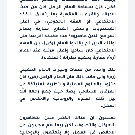
يرتبط ذلك بالمجتمعات والعالم الاسلامي
ككل، فإن سماحة الامام الراحل كان من حيث
الادراك والقراءات الفقهية بما يتعلق بالفقه
الاجتماعي او الفقه الحكومي، في اعلى
المستويات واسمى المدارج مقارنة بسائر
المراجع الذين عاصروه؛ هذه حقيقة اقر بها حتى
اولئك الذين لم يقلدوا الامام (رض)، بان الفهم
الاجتماعي كان ساميا واعلى مرتبة عند الامام
(ره)، مقارنة بجميع نظرائه (العلماء).
تلك واحدة من صفات وميزات الامام الخميني
(ره)؛ والى جانب ذلك فان الامام الراحل (ض) كان
متزودا بالعلوم العملية والنظرية المنبثقة عن
العرفان الاسلامي ايضا؛ حيث جمع رحمه الله
بين تلك العلوم والروحانية والاخلاص في
العمل.
تعلمون ان هناك الكثير ممن يتظاهرون
بالعرفان والتصوف، لكن ربما هم مجردون عن
الاخلاص في العمل ولا يتمتعون بالروحانية