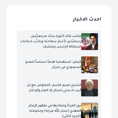
احدث الاخبار
مكتب قائد الثورة يحدّد مرجعيّتين
رسميّتين لأخبار سماحته ويكذّب ادعاءات
استقالة الرئيس بزشكيان
اليمن: استهدفنا هدفاً حساساً للعدو
السعودي في نجران
الشيخ نعيم قاسم: التفاوض مع تل
أبيب لا يجني للبنان إلا العار والإذلال
دور المرأة ومكانتها في ظهور الإمام
المهدي (عجل الله فرجه) وحكومته
(الجزء الثاني)