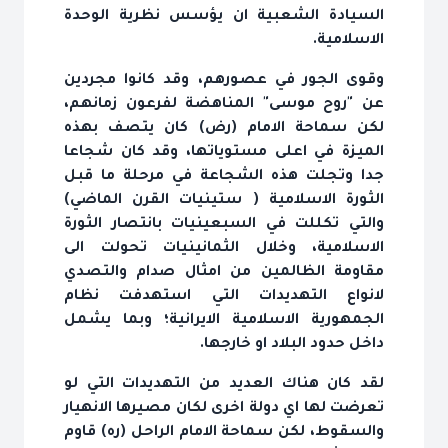
السيادة الشعبية ان يؤسس نظرية الوحدة
الاسلامية.
وقوى الجور في عصورهم، وقد كانوا مجردين
عن "روح موسى" المناهضة لفرعون زمانهم،
لكن سماحة الامام (رض) كان يتصف بهذه
الميزة في اعلى مستوياتها، وقد كان شجاعا
جدا وتجلت هذه الشجاعة في مرحلة ما قبل
الثورة الاسلامية ( ستينيات القرن الماضي)
والتي تكللت في السبعينيات بانتصار الثورة
الاسلامية، وخلال الثمانينيات تحولت الى
مقاومة الظالمين من امثال صدام والتصدي
لانواع التهديدات التي استهدفت نظام
الجمهورية الاسلامية الايرانية؛ وبما يشمل
داخل حدود البلاد او خارجها.
لقد كان هناك العديد من التهديدات التي لو
تعرضت لها اي دولة اخرى لكان مصيرها الانهيار
والسقوط، لكن سماحة الامام الراحل (ره) قاوم