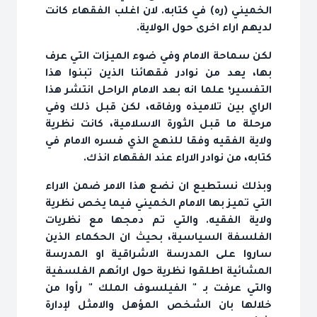
الخميني (ره) في كتابه. لان اغلب الفقهاء كانت
لديهم اراء اخرى حول الولاية.
لكن سماحة الامام وفي ضوء الميزات التي عرف
بها، يعد من نوادر فقهائنا الذين تبنوا هذا
التفسير؛ علما انه بعد الامام الراحل انتشر هذا
الراي بين تلاميذه ورفاقه، لكن قبل ذلك وفي
مرحلة ما قبل الثورة الاسلامية، كانت نظرية
ولاية الفقيه وفقا للنهج الذي فسره الامام في
كتابه، من نوادر الاراء عند الفقهاء انذك.
وبذلك نستطيع ان نضع هذا الامر ضمن الاراء
التي تميز بها الامام الخميني فيما يخص نظرية
ولاية الفقيه. والتي تم دمجها مع نظريات
الفلسفة السياسية، بحيث ان الحكماء الذين
ساروا على المدرسة الاشراقية او المدرسة
المشائية اطلقوا نظرية حول ارائهم الفلسفية
والتي عرفت بـ " الفيلسوف الملك " رأوا من
خلالها بان الشخص المؤهل والامثل لإدارة