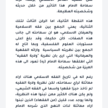
على صعيد العالم الاسلامي برمته، ترك
سماحة الامام هذا التاثير من خلال حديثه
وشخصيته العظيمة.
هذه النقطة الثانية، اما الركن الثالث لتلك
الثنائية، يعني الجمع بين فقه الاسلامية
والعرفان الاسلامي، هو ان سماحته الى جانب
هذه الصفات، كان حكيما، وقد بلغ اعلى
مستويات العلوم الفلسفية، وبما اتاح له
الجمع بين نظريته السياسية وارائه الفقهية
والعرفانية؛ انني ارى بان نظرية "ولاية الفقيه"
التي اطلقها سماحة الامام (ره) تعود الى هذه
الميزة من شخصيته.
رغم انه في تاريخ الفقه الاسلامي هناك اراء
مماثلة لراي سماحته، لكن نظرية ولاية الفقيه
لم تاخذ حيزا فقهيا واسعا في الفقه الشيعي،
ولم يكن هناك الكثير ممن تبنوا هذه النظرية،
وانما يوجد عدد قليل (من الفقهاء) الذين تبنوا
اراء مماثلة لذات النهج الذي شرحه الامام