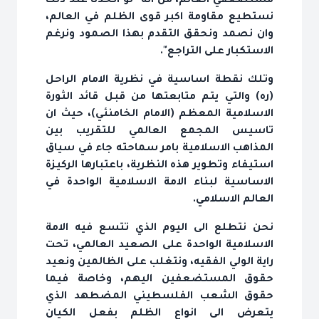
مستضعفي العالم، من انه "لو اتحدنا عند ذلك
نستطيع مقاومة اكبر قوى الظلم في العالم،
وان نصمد ونحقق التقدم بهذا الصمود ونرغم
الاستكبار على التراجع".
وتلك نقطة اساسية في نظرية الامام الراحل
(ره) والتي يتم متابعتها من قبل قائد الثورة
الاسلامية المعظم (الامام الخامنئي)، حيث ان
تاسيس المجمع العالمي للتقريب بين
المذاهب الاسلامية بامر سماحته جاء في سياق
استيفاء وتطوير هذه النظرية، باعتبارها الركيزة
الاساسية لبناء الامة الاسلامية الواحدة في
العالم الاسلامي.
نحن نتطلع الى اليوم الذي تتسع فيه الامة
الاسلامية الواحدة على الصعيد العالمي، تحت
راية الولي الفقيه، ونتغلب على الظالمين ونعيد
حقوق المستضعفين اليهم، وخاصة فيما
حقوق الشعب الفلسطيني المضطهد الذي
يتعرض الى انواع الظلم بفعل الكيان