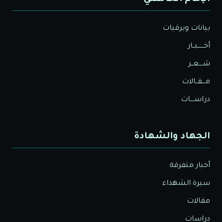
بيانات وبرقيات
أخــــــبــار
شــــعــر
مـــقــالات
دراســــات
الجهاد والشهادة
أخبار متفرقة
سيرة الشهداء
مقالات
دراسات