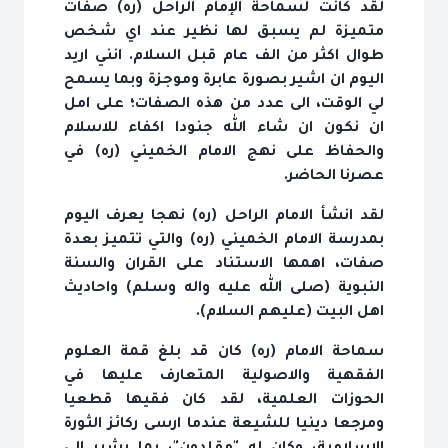
لقد كانت لسماحة الإمام الراحل (ره) صفات
متميزة لم يسبق لها نظير عند اي شخص
طوال اكثر من الف عام قبل السلام. انني اريد
اليوم ان اشير بصورة عابرة وموجزة وبما يسمح
لي الوقت، الى عدد من هذه الصفات؛ على امل
ان نكون ان شاء الله جنودا اكفاء للاسلام
والحفاظ على نهج الامام الخميني (ره) في
عصرنا الحاضر.
لقد انشأ الامام الراحل (ره) نهجا يعرف اليوم
بمدرسة الامام الخميني (ره) والتي تتميز بعدة
صفات، اهمها الاستناد على القران والسنة
النبوية (صلى الله عليه واله وسلم) واحاديث
اهل البيت (عليهم السلام).
سماحة الامام (ره) كان قد بلغ قمة العلوم
الفقهية والاصولية المتعارف عليها في
الحوزات العلمية، لقد كان فقيها قطعيا
ومرجعا دينيا للشيعة عندما ارسى ركائز الثورة