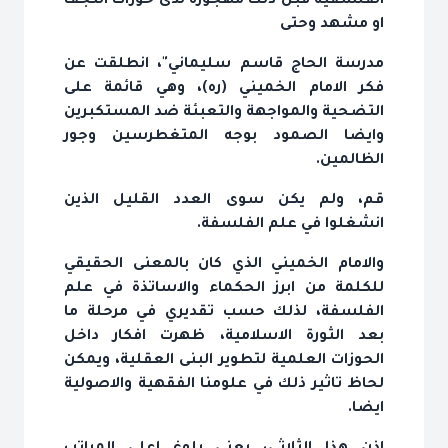
الفلسفية قبل ذلك مهجورة لدى حوزات النجف
او مشهد وحتى
مدرسة الحاج قاسم سليماني"، انطلقت عن
فكر الامام الخميني (ره)، وهي قائمة على
التضحية والمواجهة والتعبئة ضد المستكبرين
وايضا الصمود بوجه المتغطرسين وجور
الظالمين.
قم، ولم يكن سوى العدد القليل الذين
انشغلوا في علم الفلسفة.
والامام الخميني الذي كان بالمعنى الحقيقي
للكلمة من ابرز الحكماء والاساتذة في علم
الفلسفة، لذلك حسب تقديري في مرحلة ما
بعد الثورة الاسلامية، ظهرت افكار داخل
الحوزات العلمية لتطوير البنى العقلية، ويمكن
لحاظ تاثير ذلك في علومنا الفقهية والاصولية
ايضا.