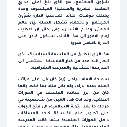
شؤون المجتمع، هو الذي بلغ اعلى مدارج
الحكمة النظرية والعملية؛ الفيلسوف وحدة
يمتلك مؤهلات القائد المناسب لادارة شؤون
المجتمع. والحكمة، تشكل الصلة بين عالم
المعنى وعالم الانسان، وفي حال ان اعطيت
زمام الامور الى هذا القائد، سيكون قادرا على
الادارة بافضل صورة.
هذا الراي ينطلق من الفلسفة السياسية، الذي
انحاز اليه عدد من كبار الفلاسفة المنتمين الى
المدرسة المشائية والمدرسة الاشراقية.
سماحة الامام الراحل (ره) كان في اعلى مراتب
العلم بهذه الاراء، ولم يكن ملمّا بها فقط وانما
كان من ابرز اساتذة الفلسفة في الحوزات
العلمية. وقد ادت هذه الميزة من شخصيته في
مرحلة ما بعد الثورة الاسلامية، الى فتح الابواب
على تطوير علم الفلسفة كاحد المساقات
داخل الحوزات العلمية؛ بينما كانت المدرسة