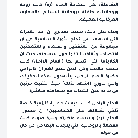
الشاملة، لكن سماحة الامام (ره) كانت روحه
وروحانياته حافلة بروحانية الاسلام والمعارف
العرفانية العميقة.
وبناء على ذلك، حسب تقديري ان احد الميزات
التي اسهمت في نجاح الثورة الاسلامية هي ان
مجموعة من المثقفين والعلماء والمتمكنين
اقتصاديا وثقافيا التفوا حول سماحته، حيث ان
الكاريزما التي اتسم بها (الامام الراحل) كانت
نتيجة اخلاصه وكل الذين سبق لهم ان كانوا في
حضرة الامام الراحل، يشهدون بهذه الحقيقة،
وانني بدوري (اشهد بذلك) حيث التقيت مرتين
في بداية سن الشباب مع سماحته مباشرة.
الامام الراحل كانت لديه شخصية كارزمية خاصة
تلقي بضلالها على المخاطبين؛ ان حضور
الامام (ره) وسيماه ونظرته ونبرة صوته كانت
مفعمة بالروحانية التي ينجذب اليها كل من كان
في حوله.