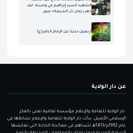
الشهيد السيد إبراهيم في وصيته: لقد
ذهب زمان ذل الشيعة+ صور
أربعون حديثا عن الإمام الباقر(ع)
عن دار الولاية
دار الولاية للثقافة والإعلام مؤسسة ثقافية تعني بالفكر
الإسلامي الأصيل. بدأت دار الولاية للثقافة والإعلام نشاطها في
عام 1992م/1413هـ لتساهم في معالجة الحاجة التي تعايشها
الساحة العربية فيما يتعلق بالمعلومات المرتبطة بالثورة