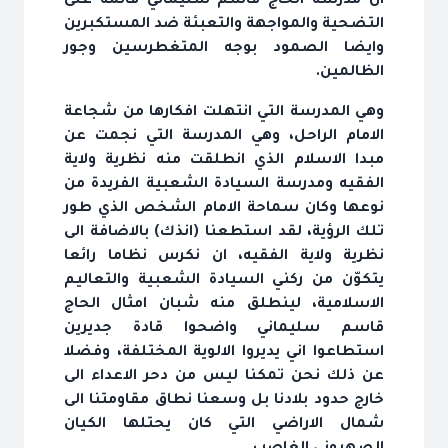
ان مدرسة الحاج قاسم سليماني قائمة على
التضحية والمواجهة والتعبئة ضد المستكبرين
وايضا الصمود بوجه المتغطرسين وجور
الظالمين.
وهي المدرسة التي انتهلت افكارها من شجاعة
الامام الراحل، وهي المدرسة التي نجمت عن
مبدا الاسلام الذي انطلقت منه نظرية ولاية
الفقيه ومدرسة السيادة الشعبية الفريدة من
نوعها وكان سماحة الامام الشخص الذي طور
تلك الرؤية، لقد استطعنا (انذك) بالاضافة الى
نظرية ولاية الفقيه، ان نكرس نظاما رائعا
يتكوّن من ركني السيادة الشعبية والتعاليم
الاسلامية، لينطلق منه شبان امثال الحاج
قاسم سليماني واضحوا قادة جديرين
استطاعوا اني يديروا الالوية المختلفة، وفضلا
عن ذلك نحن تمكنا ليس من دحر الاعداء الى
خارج حدود بلادنا بل وسعنا نطاق مقاومتنا الى
شمال الاراضي التي كان يحتلها الكيان