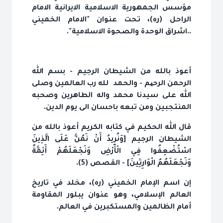
مؤسس الجمهورية الاسلامية الايرانية الامام
الراحل (ره)، تحت عنوان "الامام الخميني
..اشراق الوحدة والصحوة الاسلامية".
أعوذ بالله من الشيطان الرجيم - بسم الله
الرحمن الرحیم - والحمد لله رب العالمين وصلى
الله على سيدنا محمد واله الطاهرين وصحبه
المنتجبين ومن تبعه باحسان الى يوم الدين.
قال الله الحكيم في كتابه الكريم أعوذ بالله من
الشيطان الرجيم [وَنُرِيدُ أَنْ نَمُنَّ عَلَى الَّذِينَ
اسْتُضْعِفُوا فِي الْأَرْضِ وَنَجْعَلَهُمْ أَئِمَّةً
وَنَجْعَلَهُمُ الْوَارِثِينَ] - القصص (5).
إن اسم الإمام الخميني (ره)، مخلد في تاريخ
العالم الإسلامي، وهو عنوان يبلور المقاومة
أمام الظالمين والمستكبرين في العالم.