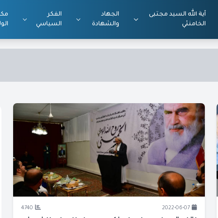
آية الله السيد مجتبى
الجهاد
الفكر
مكت
الخامنئي
والشهادة
السياسي
الول
4740
2022-06-07