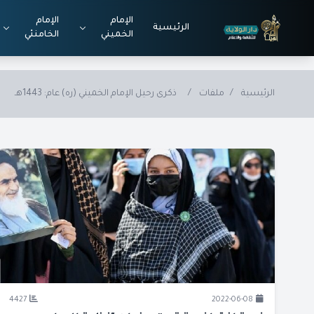
Skip to main conten
الإمام
الإمام
الرئيسية
الخميني
الخامنئي
الرئيسية
/
ملفات
/
ذكرى رحيل الإمام الخميني (ره) عام: 1443هـ
4427
2022-06-08