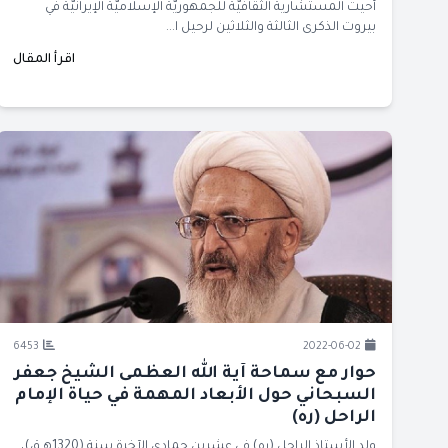
أحيت المستشارية الثقافيّة للجمهوريّة الإسلاميّة الإيرانيّة في
بيروت الذكرى الثالثة والثلاثين لرحيل ا...
اقرأ المقال
6453
2022-06-02
حوار مع سماحة آية الله العظمى الشيخ جعفر
السبحاني حول الأبعاد المهمة في حياة الإمام
الراحل (ره)
ولد الأستاذ الراحل (ره) في عشرين جمادى الآخرة سنة (1320ﻫ.ق)،