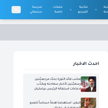
بة
مكتبة
ملفات
مدرسة
اية
الفيديو
خاصة
سليماني
احدث الاخبار
مكتب قائد الثورة يحدّد مرجعيّتين
رسميّتين لأخبار سماحته ويكذّب
ادعاءات استقالة الرئيس بزشكيان
اليمن: استهدفنا هدفاً حساساً للعدو
السعودي في نجران