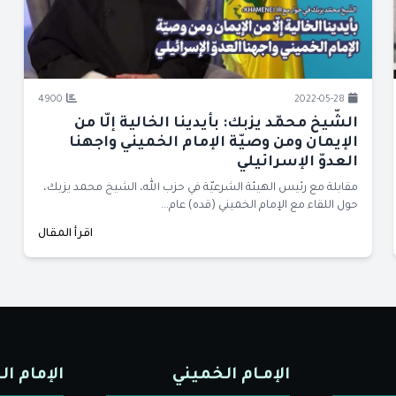
4900
2022-05-28
الشّيخ محمّد يزبك: بأيدينا الخالية إلّا من
الإيمان ومن وصيّة الإمام الخميني واجهنا
العدوّ الإسرائيلي
مقابلة مع رئيس الهيئة الشرعيّة في حزب الله، الشيخ محمد يزبك،
حول اللقاء مع الإمام الخميني (قده) عام...
اقرأ المقال
الإمـام الخميني
الإمام ال