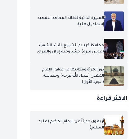
السيرة الذاتية للقائد المجاهد الشهيد
إسماعيل هنية
محافظ كربلاء: تشييع القائد الشهيد
(قدس سره) جسّد وحدة إيران والعراق
دور المرأة ومكانتها في ظهور الإمام
المهدي (عجل الله فرجه) وحكومته
(الجزء الأول)
الاكثر قراءة
أربعون حديثاً عن الإمام الكاظم (عليه
السلام)