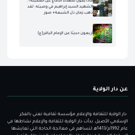
ماذا يقول شهداء الدفاع عن العقيلة؟..
الشهيد السيد إبراهيم في وصيته: لقد
ذهب زمان ذل الشيعة+ صور
أربعون حديثا عن الإمام الباقر(ع)
عن دار الولاية
دار الولاية للثقافة والإعلام مؤسسة ثقافية تعني بالفكر
الإسلامي الأصيل. بدأت دار الولاية للثقافة والإعلام نشاطها في
عام 1992م/1413هـ لتساهم في معالجة الحاجة التي تعايشها