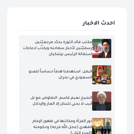
احدث الاخبار
مكتب قائد الثورة يحدّد مرجعيّتين
رسميّتين لأخبار سماحته ويكذّب ادعاءات
استقالة الرئيس بزشكيان
اليمن: استهدفنا هدفاً حساساً للعدو
السعودي في نجران
الشيخ نعيم قاسم: التفاوض مع تل
أبيب لا يجني للبنان إلا العار والإذلال
دور المرأة ومكانتها في ظهور الإمام
المهدي (عجل الله فرجه) وحكومته
(الجزء الثاني)