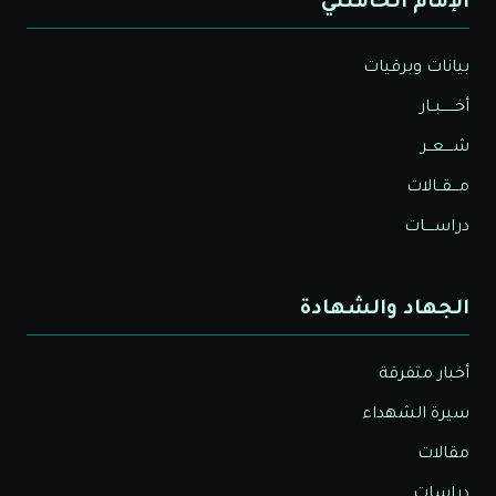
الإمام الخامنئي
بيانات وبرقيات
أخــــــبــار
شــــعــر
مـــقــالات
دراســــات
الجهاد والشهادة
أخبار متفرقة
سيرة الشهداء
مقالات
دراسات