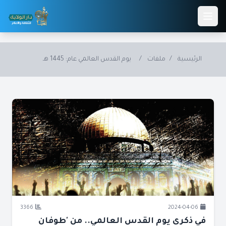
Skip to main conten
الرئيسية
/
ملفات
/
يوم القدس العالمي عام: 1445 هـ
3366
2024-04-06
في ذكرى يوم القدس العالمي.. من 'طوفان