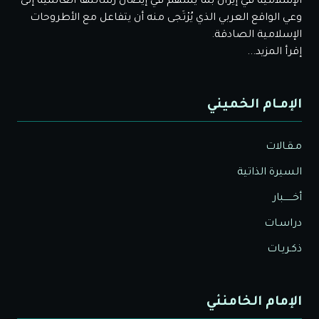
الإسلامية في إيران بما يسهم في إيصال رسالتها العالمية إلى
وعي الواقع العربي الذي يُرْتَجى منه أن يتفاعل مع الأطروحات
الإسلامية الصادقة.
إقرأ المزيد...
الإمـام الخميني
مـقـالات
السيرة الذاتية
أخــــــبار
دراسـات
ذكـريـات
الإمام الخامنئي