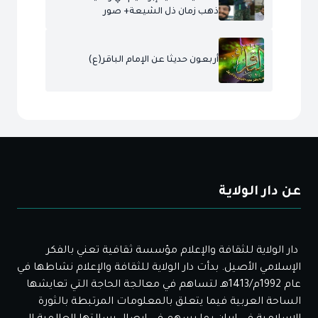
ذهب زمان ذل الشيعة+ صور
أربعون حديثا عن الإمام الباقر(ع)
عن دار الولاية
دار الولاية للثقافة والإعلام مؤسسة ثقافية تعني بالفكر
الإسلامي الأصيل. بدأت دار الولاية للثقافة والإعلام نشاطها في
عام 1992م/1413هـ لتساهم في معالجة الحاجة التي تعايشها
الساحة العربية فيما يتعلق بالمعلومات المرتبطة بالثورة