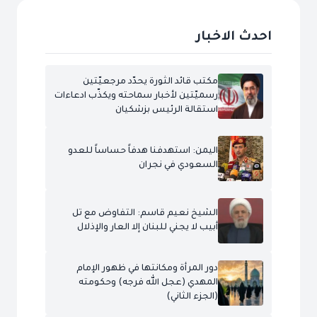
احدث الاخبار
مكتب قائد الثورة يحدّد مرجعيّتين
رسميّتين لأخبار سماحته ويكذّب ادعاءات
استقالة الرئيس بزشكيان
اليمن: استهدفنا هدفاً حساساً للعدو
السعودي في نجران
الشيخ نعيم قاسم: التفاوض مع تل
أبيب لا يجني للبنان إلا العار والإذلال
دور المرأة ومكانتها في ظهور الإمام
المهدي (عجل الله فرجه) وحكومته
(الجزء الثاني)