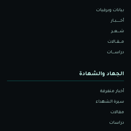
بيانات وبرقيات
أخــــــبــار
شــــعــر
مـــقــالات
دراســــات
الجهاد والشهادة
أخبار متفرقة
سيرة الشهداء
مقالات
دراسات