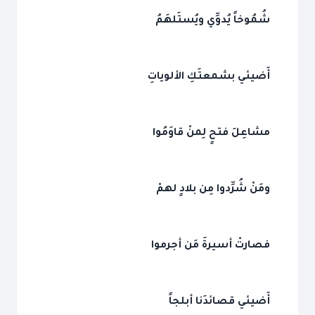
شُمُوخاً يُدوِّي ويُستَلهَمُ
أَضيئي بشمعتَكِ الألوياتِ
مشاعِلَ فتحٍ لِمنْ قاوَمُوا
ومَنْ شُرِّدوا مِن بلادٍ لهمْ
فصارتْ أسيرةَ مَن أجرموا
أَضيئي قصائدَنا أبلجاً