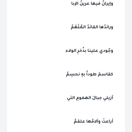
وإيرانُ فيها عرينُ الإبا
ورائدُها القائدُ المُلْهَمُ
وجُودي علينا بذُخرِ الولاء
كقاسمَ طوداً بهِ نحسِمُ
أزيلي جبالَ الهمومِ التي
أراعتْ وآلامُها علقمُ