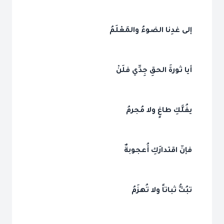
إلى غدِنا الضوءُ والمَعْلَمُ
أيا ثورةَ الحقِ جِدِّي فلَنْ
يفُلَّكِ طاغٍ ولا مُجرمُ
فإنّ اقتدارَكِ أُعجوبةٌ
تبُثُّ ثباتاً ولا تُهزَمُ