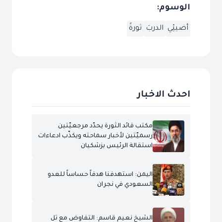
الوسوم:
أضيئِي
الدربَ
ثورةً
احدث الاخبار
مكتب قائد الثورة يحدّد مرجعيّتين
رسميّتين لأخبار سماحته ويكذّب ادعاءات
استقالة الرئيس بزشكيان
اليمن: استهدفنا هدفاً حساساً للعدو
السعودي في نجران
الشيخ نعيم قاسم: التفاوض مع تل