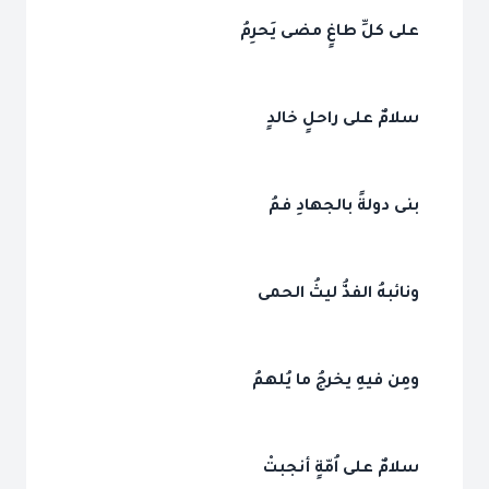
على كلِّ طاغٍ مضى يَحرِمُ
سلامٌ على راحلٍ خالدٍ
بنى دولةً بالجهادِ فمُ
ونائبهُ الفذُّ ليثُ الحمى
ومِن فيهِ يخرجُ ما يُلهمُ
سلامٌ على اُمّةٍ أنجبتْ