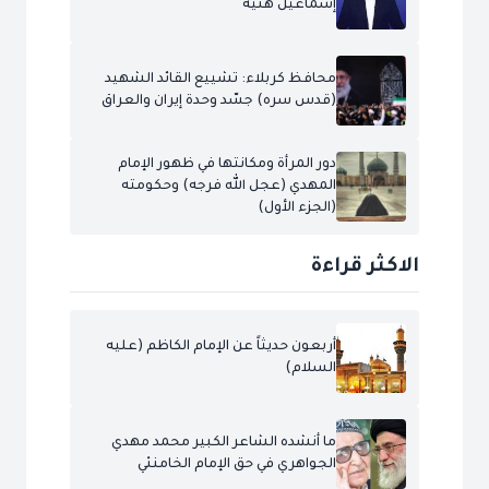
إسماعيل هنية
محافظ كربلاء: تشييع القائد الشهيد
(قدس سره) جسّد وحدة إيران والعراق
دور المرأة ومكانتها في ظهور الإمام
المهدي (عجل الله فرجه) وحكومته
(الجزء الأول)
الاكثر قراءة
أربعون حديثاً عن الإمام الكاظم (عليه
السلام)
ما أنشده الشاعر الكبير محمد مهدي
الجواهري في حق الإمام الخامنئي