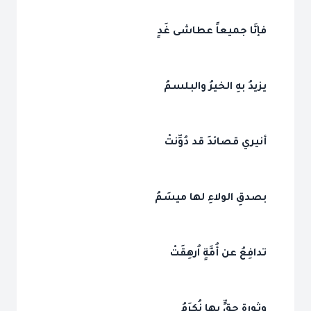
فإنَّا جميعاً عطاشى غَدٍ
يزيدُ بهِ الخيرُ والبلسمُ
أنيري قصائدَ قد دُوِّنتْ
بصدقِ الولاءِ لها ميسَمُ
تدافِعُ عن أُمَّةٍ اُرهِقَتْ
وثورةِ حقٍّ بها نُكرَمُ