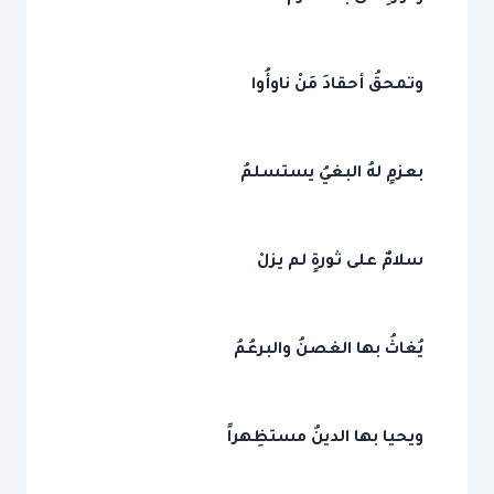
وتمحقُ أحقادَ مَنْ ناوأُوا
بعزمٍ لهُ البغيُ يستسلمُ
سلامٌ على ثورةٍ لم يزلْ
يُغاثُ بها الغصنُ والبرعُمُ
ويحيا بها الدينُ مستظِهراً