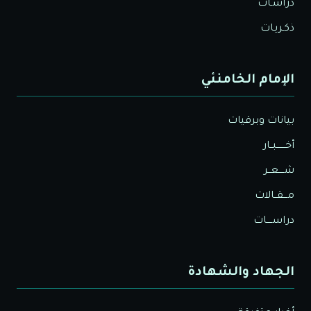
دراسـات
ذكـريـات
الإمام الخامنئي
بيانات وبرقيات
أخــــــبــار
شــــعــر
مـــقــالات
دراســــات
الجهاد والشهادة