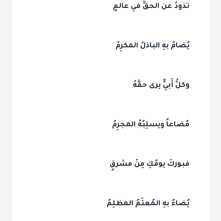
تذودُ عن الحقِّ في عالمٍ
يُضامُ بهِ الباذلُ المكرِمُ
وكلُّ أَبيٍّ يرى حقَّهُ
مُضاعاً ويسلِبُهُ المجرِمُ
فبوركَ يومُكِ مِنْ مشرقٍ
يُضاءُ بهِ المُعتَمُ المظلِمُ