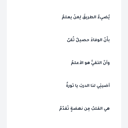
يُضيءُ الطريقَ لِمنْ يعلمُ
بأَنّ الوفاءَ حصيلُ تُقىً
وأنّ التقيَّ هو الأعلمُ
أضيئِي لنا الدربَ يا ثورةً
هي القلبُ مِن نهضةٍ تَقدُمُ