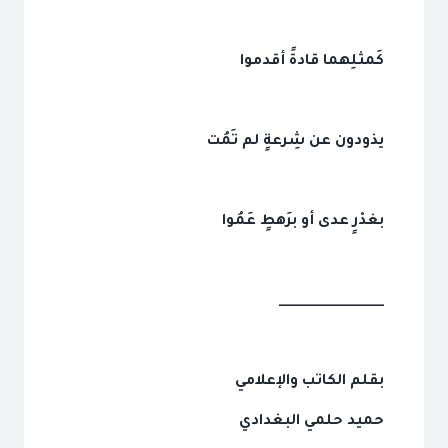
كَمثلِهما قادةً أقدموا
يذودون عن شِرعةٍ لم تَمُت
بغدْرٍ عدى أو برَهطٍ عَمُوا
_______________
بقلم الكاتب والإعلامي
حميد حلمي البغدادي