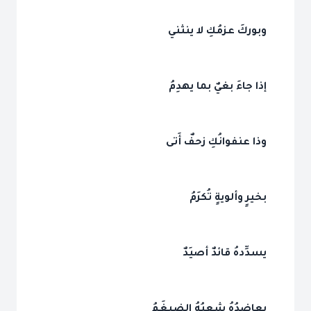
وبوركَ عزمُكِ لا ينثني
إذا جاءَ بغيٌ بما يهدِمُ
وذا عنفوانُكِ زحفٌ أَتى
بخيرٍ وألويةٍ تُكرَمُ
يسدِّدهُ قائدٌ أصيَدٌ
يعاضدُهُ شعبُهُ الضيغَمُ