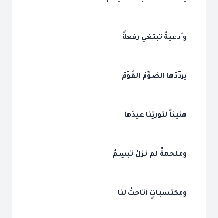
وأدعيةٌ تبتغي رفعةً
يردِّدُها الصُوَّمُ القُوَّمُ
هنيئاً لثورتِنا عيدَها
وملحمةً لم تزلْ تبسِمُ
ومكتسباتٍ أتاحتْ لنا