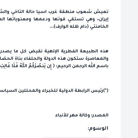
تعيش شعوب منطقة غرب اسيا حالة التاخي والشعور
إيران، وهي تستقي قوتها ودعمها ومعنوياتها العال
الخامنئي (دام ظله الوارف)...
هذه الطبيعة الفطرية الإلهية نقيض كل ما يصدر ع
والمعاصرة ستكون هذه الدولة والحلفاء بناة الحضارة 
باسم الله الرحمن الرحيم: ﴿ إِن يَنصُرْكُمُ اللَّهُ فَلَا غَا
(*)رئيس الرابطة الدولية للخبراء والمحللين السياس
المصدر: وكالة مهر للأنباء
الوسوم: