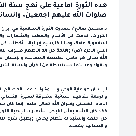
هذه الثورة امامية على نهج سنة النب
صلوات الله عليهم اجمعين، وانساني
الثورات، كدحت كل الأقلام والخطب والشعارات وا
اسلاموية عامة، ومرارا فارسية إيرانية... أخطأت ك
النبي الاكرم (ص) والائمة من آله الأطهار صلوات الل
الله تعالى هو جاعل الطبيعة الانسانية، والإنسان خل
وتقواه وعدالته المستنبطة من القرآن والسنة الشري
الإنسان هو غاية الوحي والنبوة والامامة... المصالح ا
والرحمة مفاهيم انسانية مخلوقة لسيرة الإنساني ول
الإمام الخميني رضوان الله تعالى عليه، إنما كان يل
فقد كان الشاه يمثل نقيض الشعارات الإلهية الثوري
من خلعه واستبداله بنظام يحاكي ويطبق شرع الله 
والإنسانية جمعاء.