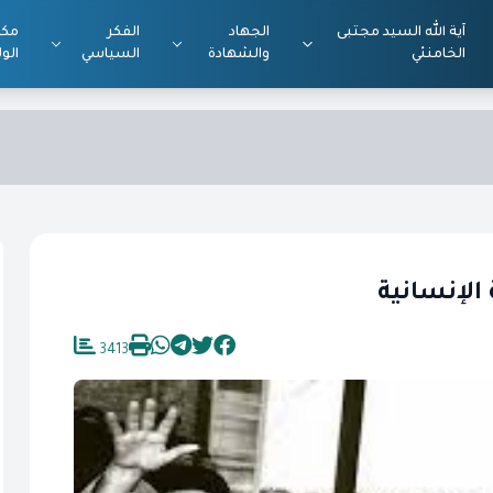
آية الله السيد مجتبى
الجهاد
الفكر
مكت
الخامنئي
والشهادة
السياسي
الول
 الإنسانية
3413