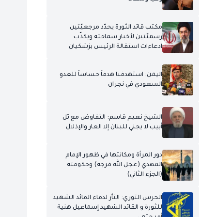
مكتب قائد الثورة يحدّد مرجعيّتين
رسميّتين لأخبار سماحته ويكذّب
ادعاءات استقالة الرئيس بزشكيان
اليمن: استهدفنا هدفاً حساساً للعدو
السعودي في نجران
الشيخ نعيم قاسم: التفاوض مع تل
أبيب لا يجني للبنان إلا العار والإذلال
دور المرأة ومكانتها في ظهور الإمام
المهدي (عجل الله فرجه) وحكومته
(الجزء الثاني)
الحرس الثوري: الثأر لدماء القائد الشهيد
للثورة و القائد الشهيد إسماعيل هنية