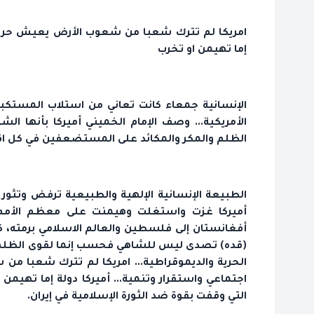
امريكا لم تترك شعبا من شعوب الأرض يعيش حريته 
إما تهيمن او تخرب
الإنسانية جمعاء كانت تعاني من استلاب المستكب
الأمريكية... وصف الإمام الخميني أميركا بأنها الش
الظلم والمكر والمكائد على المستضعفين في كل اقطار
الطبيعة الإنسانية الإلهية والطبيعية ترفض وتثور ض
أميركا غزت واستغلت وهيمنت على معظم الأمم 
أفغانستان إلى فلسطين والعالم الاسلامي برمته، كان
(قده) تصدى ليس للشاهي فحسب إنما لقوى الظلم وال
الحرية والديموقراطية... امريكا لم تترك شعبا م
اجتماعي واستقرار وتنمية... أميركا دولة إما تهيمن
التي وقفت بقوة ضد الثورة الإسلامية في إيران.