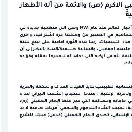
ي الاكرم (ص) والائمة من آله الأطهار
ة
د.محسن صالح*: تصدرت الثورة الإسلامية في إيران أخبار العالم منذ عام ١٩٧٨ وحتى الآن منهجية جديدة في
لمفاهيم في التعبير عن وصفها مرة اشتراكية، واخرى
ل هذه التسميات، ربما هذه الثورة امامية على نهج سنة
ه عليهم اجمعين، وانسانية طبيعية/الهية بالنظر إلى أن
يفة الله في أرضه التي دحاها له ليعمرها بعقله وفؤاده
فة.
لإنسانية الطبيعية غاية الهية... العدالة والحكمة والحرية
آخرته الإلهية... عندما استجاب الشعب الايراني لنداء
بي حاجاته ومصالحه التي عبر عنها الإمام الخميني (ره)،
ة، تجسد الشاه المدعوم والمحمي أمريكيا طاغية لا بد
الإنساني، تصدى الإمام الخميني (قدس) ممثلا للشرع