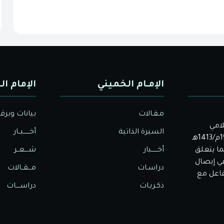
الإمـام الخميني
الإمام ال
مـقـالات
بيانات وبرق
لامي
السيرة الذاتية
أخــــــبــار
الأصيل. بدأت دار الولاية للثقافة والإعلام نشاطها في عام 1992م/1413هـ
ا يتعلق
أخــــــبار
شــــعــر
في إيصال
دراسـات
مـــقــالات
تفاعل مع
ذكـريـات
دراســــات