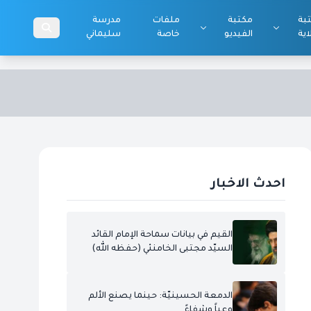
بة
مكتبة
ملفات
مدرسة
اية
الفيديو
خاصة
سليماني
احدث الاخبار
القيم في بيانات سماحة الإمام القائد
السيّد مجتبى الخامنئي (حفظه الله)
الدمعة الحسينيّة: حينما يصنع الألم
وعياً وشفاءً