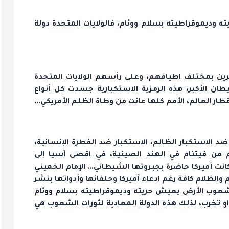
وديموقراطيته بسلام ووئام، فالولايات المتحدة دولة
رين بمختلف اطيافهم، وعلى رأسهم الولايات المتحدة
يطان الأكبر، هذه الرمزية الاستكبارية جسدت كل أنواع
 العالم، الأمم كلها عانت من وطاة الظلم الأمريكي...
د الاستكبار الظالم، الاستكبار ضد الفطرة الإنسانية،
من فيتنام في الهند الصينية، في اقصى آسيا إلى
ت أميركا حاضرة بجبروتها الشيطاني... الإمام الخميني
ظلام كافة رغم ادعاء أميركا وحلفائها وأدواتها بنشر
ن شعوب الأرض يعيش حريته وديموقراطيته بسلام ووئام
 او تخرب، لذلك هذه الدولة المعادية لثورات الشعوب هي