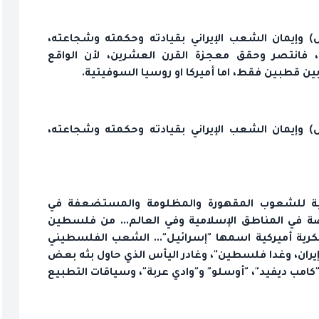
) وإيمان الشعب الإيراني بقيادته وحكمته وشجاعته،
، فانتصر وحقق معجزة القرن العشرين، لأن الواقع
 قطبين فقط، اما أميركا او روسيا السوفيتية.
) وإيمان الشعب الإيراني بقيادته وحكمته وشجاعته،
لهية للشعوب المقهورة والمظلومة والمستضعفة في
اصة في المناطق الإسلامية وفي العالم... من فلسطين
ها قاعدة عسكرية أميركية اسمها "إسرائيل"... الشعب الفلسطيني
 إيران، وغدا فلسطين"، وغادر اليأس الذي حاول بثه بعض
"كامب ديفيد"، "أوسلو" و"وادي عربة"، وسياقات التطبيع