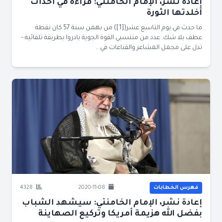
إعادة نشر، الإمام الخامنئي: قراءة في أحداث
أخلدتها الثورة
ما حدث في يوم التاسع عشر([1]) من بهمن سنة 57 كان نقطة
عطف بلا شك. عدد من منتسبي القوة الجوية بادروا بطريقة تلقائية -
تدل على مجمل المشاعر والقناعات في...
فهرس الخطابات
2020-11-08
4328
إعادة نشر، الإمام الخامنئي: سيشهد الشباب
بفضل الله هزيمة أمريكا وتركيع الصهاينة