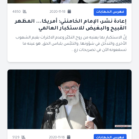
فهرس الخطابات
2020-11-18
4850
إعادة نشر، الإمام الخامنئي: أمريكا... المظهر
القبيح والبغيض للاستكبار العالمي
إنّ الاستكبار بما يعنيه من روح التكبّر وعدم الاكتراث بقيم الشعوب
الأخرى والتدخّل في شؤونها, والتلبّس بلباس الحق, هو عينه ما
تسمعونه الآن في تصريحات زع...
فهرس الخطابات
2020-11-16
5129