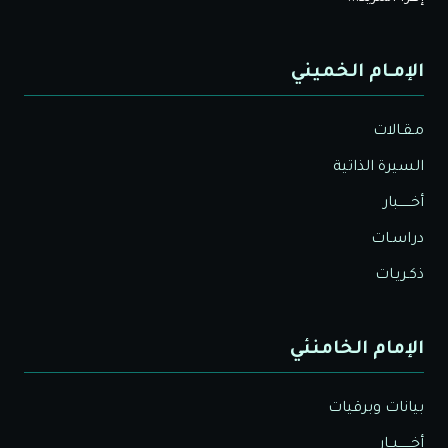
الإمـام الخميني
مـقـالات
السيرة الذاتية
أخــــــبار
دراسـات
ذكـريـات
الإمام الخامنئي
بيانات وبرقيات
أخــــــبــار