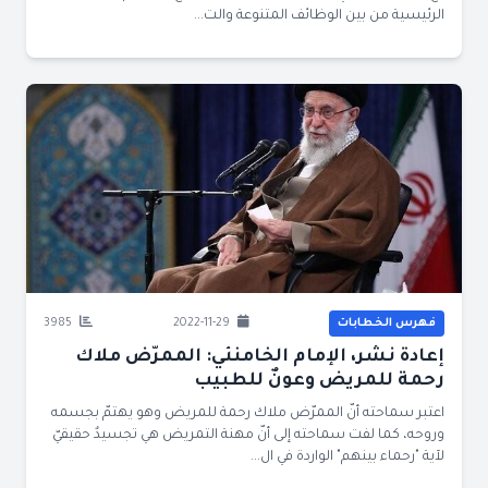
الرئيسية من بين الوظائف المتنوعة والت...
فهرس الخطابات
2022-11-29
3985
إعادة نشر، الإمام الخامنئي: الممرّض ملاك
رحمة للمريض وعونٌ للطبيب
اعتبر سماحته أنّ الممرّض ملاك رحمة للمريض وهو يهتمّ بجسمه
وروحه، كما لفت سماحته إلى أنّ مهنة التمريض هي تجسيدٌ حقيقيّ
لآية "رحماء بينهم" الواردة في ال...