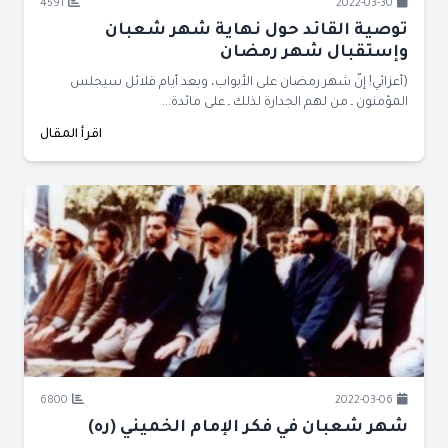
4591
2022-03-30
توصية القائد حول نهاية شهر شعبان
وإستقبال شهر رمضان
(أعزائي! إنّ شهر رمضان على الأبواب، وبعد أيام قلائل سيجلس
المؤمنون ـ من لهم الجدارة لذلك ـ على مائدة...
اقرأ المقال
6800
2022-03-06
شهر شعبان في فكر الإمام الخميني (ره)