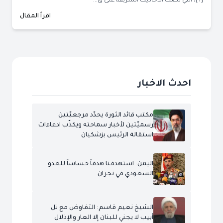
[1]، التي نصت الأحاديث الشريفة على ق...
اقرأ المقال
احدث الاخبار
مكتب قائد الثورة يحدّد مرجعيّتين
رسميّتين لأخبار سماحته ويكذّب ادعاءات
استقالة الرئيس بزشكيان
اليمن: استهدفنا هدفاً حساساً للعدو
السعودي في نجران
الشيخ نعيم قاسم: التفاوض مع تل
أبيب لا يجني للبنان إلا العار والإذلال