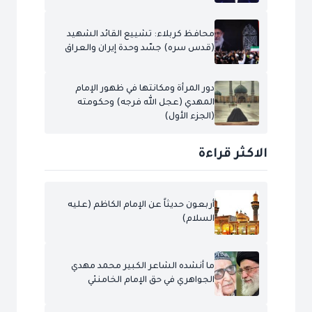
محافظ كربلاء: تشييع القائد الشهيد
(قدس سره) جسّد وحدة إيران والعراق
دور المرأة ومكانتها في ظهور الإمام
المهدي (عجل الله فرجه) وحكومته
(الجزء الأول)
الاكثر قراءة
أربعون حديثاً عن الإمام الكاظم (عليه
السلام)
ما أنشده الشاعر الكبير محمد مهدي
الجواهري في حق الإمام الخامنئي