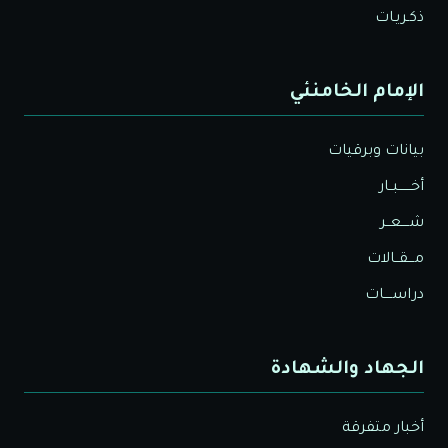
ذكـريـات
الإمام الخامنئي
بيانات وبرقيات
أخــــــبــار
شــــعــر
مـــقــالات
دراســــات
الجهاد والشهادة
أخبار متفرقة