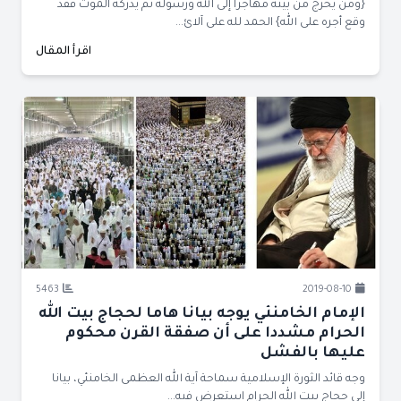
{ومن يخرج من بيته مهاجراً إلى الله ورسوله ثم يدركه الموت فقد
وقع أجره على الله} الحمد لله على آلائ...
اقرأ المقال
5463
2019-08-10
الإمام الخامنئي يوجه بيانا هاما لحجاج بيت الله
الحرام مشددا على أن صفقة القرن محكوم
عليها بالفشل
وجه قائد الثورة الإسلامية سماحة آية الله العظمى الخامنئي، بيانا
إلى حجاج بيت الله الحرام استعرض فيه...